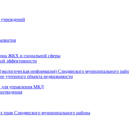
й учреждений
развития
зона ЖКХ и социальной сферы
кой эффективности
(экологическая информация) Слюдянского муниципального рай
нее учтенного объекта недвижимости
и для управления МКД
оотведения
их прав Слюдянского муниципального района