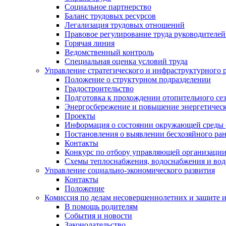
Социальное партнерство
Баланс трудовых ресурсов
Легализация трудовых отношений
Правовое регулирование труда руководителе
Горячая линия
Ведомственный контроль
Специальная оценка условий труда
Управление стратегического и инфраструктурного 
Положение о структурном подразделении
Градостроительство
Подготовка к прохождении отопительного се
Энергосбережение и повышение энергетичес
Проекты
Информация о состоянии окружающей среды 
Постановления о выявлении бесхозяйного ра
Контакты
Конкурс по отбору управляющей организаци
Схемы теплоснабжения, водоснабжения и вод
Управление социально-экономического развития
Контакты
Положение
Комиссия по делам несовершеннолетних и защите 
В помощь родителям
События и новости
Законодательство