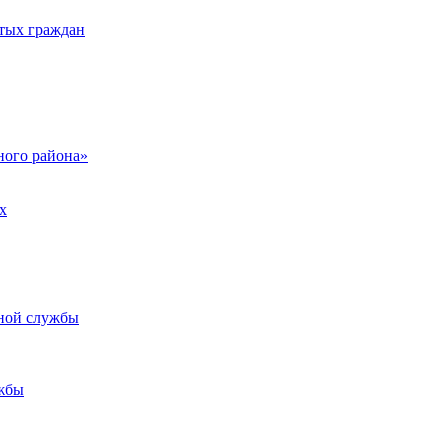
тых граждан
ого района»
х
ьной службы
жбы