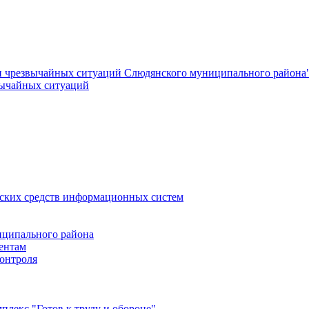
и чрезвычайных ситуаций Слюдянского муниципального района
вычайных ситуаций
еских средств информационных систем
ципального района
ентам
онтроля
лекс "Готов к труду и обороне"