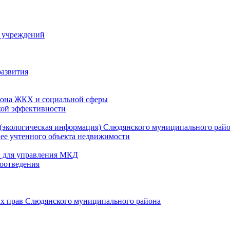
й учреждений
развития
зона ЖКХ и социальной сферы
кой эффективности
(экологическая информация) Слюдянского муниципального рай
нее учтенного объекта недвижимости
и для управления МКД
оотведения
их прав Слюдянского муниципального района