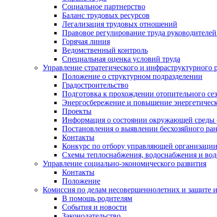
Социальное партнерство
Баланс трудовых ресурсов
Легализация трудовых отношений
Правовое регулирование труда руководителе
Горячая линия
Ведомственный контроль
Специальная оценка условий труда
Управление стратегического и инфраструктурного 
Положение о структурном подразделении
Градостроительство
Подготовка к прохождении отопительного се
Энергосбережение и повышение энергетичес
Проекты
Информация о состоянии окружающей среды 
Постановления о выявлении бесхозяйного ра
Контакты
Конкурс по отбору управляющей организаци
Схемы теплоснабжения, водоснабжения и вод
Управление социально-экономического развития
Контакты
Положение
Комиссия по делам несовершеннолетних и защите 
В помощь родителям
События и новости
Законодательство