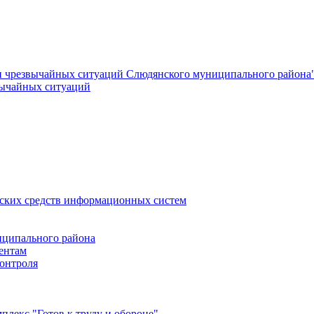
и чрезвычайных ситуаций Слюдянского муниципального района
вычайных ситуаций
еских средств информационных систем
ципального района
ентам
онтроля
лекс "Готов к труду и обороне"