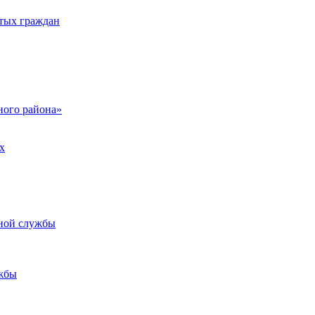
тых граждан
ого района»
х
ьной службы
жбы