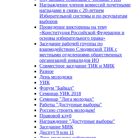
Награждение членов комиссий почетными
наградами в связи с 20-летием
Избирательной системы и по результатам
выборов
Проведение викторины на тему
«Конституция Российской Федерации и
основы избирательного права»
Заседание рабочей группы по
взаимодействию Слюдянской ТИК с
местными отделениями общественных
организаций инвалидов ИО
Совместное заседание ТИК и МИК
Разное
День молодежи
УИК
Форум "Байкал"
Семинар УИК 2018
Семинар "Лига молодых"
Работы "Доступные выборы"
Россию строить молодым!
Правовой клуб
Награждение "Доступные выборы"
Заседание МИК
Диспут 9 или 11
День молодого избирателя