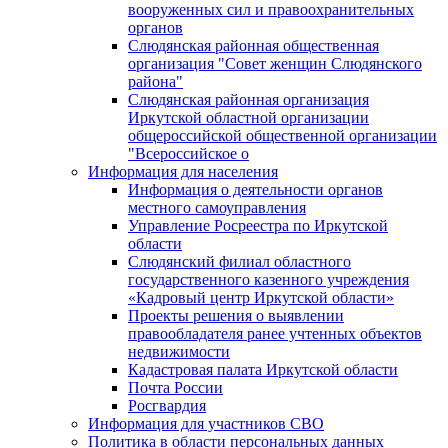
вооруженных сил и правоохранительных
органов
Слюдянская районная общественная
организация "Совет женщин Слюдянского
района"
Слюдянская районная организация
Иркутской областной организации
общероссийской общественной организации
"Всероссийское о
Информация для населения
Информация о деятельности органов
местного самоуправления
Управление Росреестра по Иркутской
области
Слюдянский филиал областного
государственного казенного учреждения
«Кадровый центр Иркутской области»
Проекты решения о выявлении
правообладателя ранее учтенных объектов
недвижимости
Кадастровая палата Иркутской области
Почта России
Росгвардия
Информация для участников СВО
Политика в области персональных данных