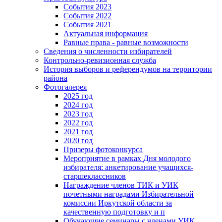
События 2023
События 2022
События 2021
Актуальная информация
Равные права - равные возможности
Сведения о численности избирателей
Контрольно-ревизионная служба
История выборов и референдумов на территории
района
Фотогалерея
2025 год
2024 год
2023 год
2022 год
2021 год
2020 год
Призеры фотоконкурса
Мероприятие в рамках Дня молодого
избирателя: анкетирование учащихся-
старшеклассников
Награждение членов ТИК и УИК
почетными наградами Избирательной
комиссии Иркутской области за
качественную подготовку и п
Обучающие семинары с членами УИК