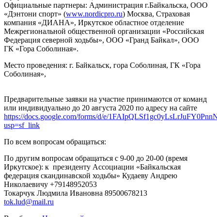
Официальные партнеры: Администрация г.Байкальска, ООО
«Дэнтони спорт» (
www.nordicpro.ru
) Москва, Страховая
компания «ДИАНА», Иркутское областное отделение
Межрегиональной общественной организации «Российская
Федерация северной ходьбы», ООО «Гранд Байкал», ООО
ГК «Гора Соболиная».
Место проведения: г. Байкальск, гора Соболиная, ГК «Гора
Соболиная»,
Предварительные заявки на участие принимаются от команд
или индивидуально до 20 августа 2020 по адресу на сайте
https://docs.google.com/forms/d/e/1FAIpQLSf1gc0yLsLrJuF
usp=sf_link
По всем вопросам обращаться:
По другим вопросам обращаться с 9-00 до 20-00 (время
Иркутское): к президенту Ассоциации «Байкальская
федерация скандинавской ходьбы» Кудаеву Андрею
Николаевичу +79148952053
Токарчук Людмила Ивановна 89500678213
tok.lud@mail.ru