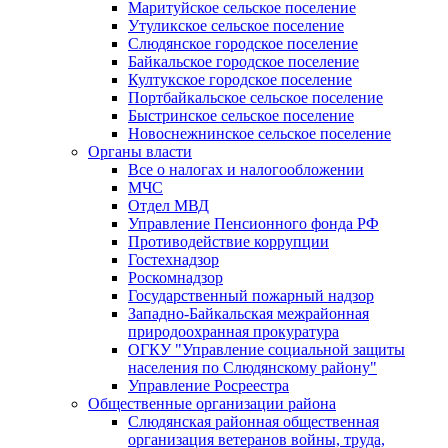
Маритуйское сельское поселение
Утуликское сельское поселение
Слюдянское городское поселение
Байкальское городское поселение
Култукское городское поселение
Портбайкальское сельское поселение
Быстринское сельское поселение
Новоснежнинское сельское поселение
Органы власти
Все о налогах и налогообложении
МЧС
Отдел МВД
Управление Пенсионного фонда РФ
Противодействие коррупции
Гостехнадзор
Роскомнадзор
Государственный пожарный надзор
Западно-Байкальская межрайонная
природоохранная прокуратура
ОГКУ "Управление социальной защиты
населения по Слюдянскому району"
Управление Росреестра
Общественные организации района
Слюдянская районная общественная
организация ветеранов войны, труда,