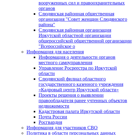
вооруженных сил и правоохранительных
органов
Слюдянская районная общественная
организация "Совет женщин Слюдянского
района"
Слюдянская районная организация
Иркутской областной организации
общероссийской общественной организации
"Всероссийское о
Информация для населения
Информация о деятельности органов
местного самоуправления
Управление Росреестра по Иркутской
области
Слюдянский филиал областного
государственного казенного учреждения
«Кадровый центр Иркутской области»
Проекты решения о выявлении
правообладателя ранее учтенных объектов
недвижимости
Кадастровая палата Иркутской области
Почта России
Росгвардия
Информация для участников СВО
Политика в области персональных данных