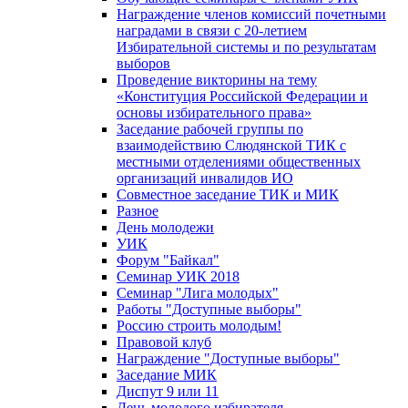
Награждение членов комиссий почетными
наградами в связи с 20-летием
Избирательной системы и по результатам
выборов
Проведение викторины на тему
«Конституция Российской Федерации и
основы избирательного права»
Заседание рабочей группы по
взаимодействию Слюдянской ТИК с
местными отделениями общественных
организаций инвалидов ИО
Совместное заседание ТИК и МИК
Разное
День молодежи
УИК
Форум "Байкал"
Семинар УИК 2018
Семинар "Лига молодых"
Работы "Доступные выборы"
Россию строить молодым!
Правовой клуб
Награждение "Доступные выборы"
Заседание МИК
Диспут 9 или 11
День молодого избирателя