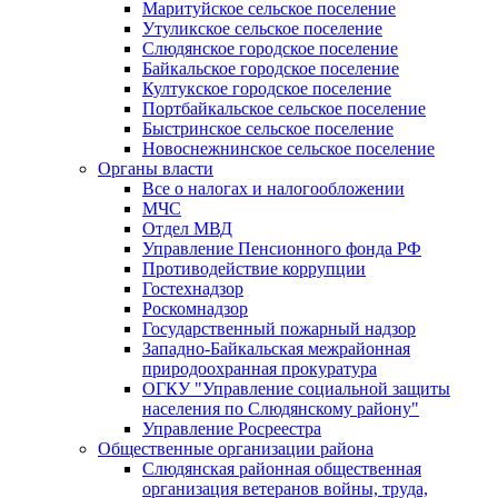
Маритуйское сельское поселение
Утуликское сельское поселение
Слюдянское городское поселение
Байкальское городское поселение
Култукское городское поселение
Портбайкальское сельское поселение
Быстринское сельское поселение
Новоснежнинское сельское поселение
Органы власти
Все о налогах и налогообложении
МЧС
Отдел МВД
Управление Пенсионного фонда РФ
Противодействие коррупции
Гостехнадзор
Роскомнадзор
Государственный пожарный надзор
Западно-Байкальская межрайонная
природоохранная прокуратура
ОГКУ "Управление социальной защиты
населения по Слюдянскому району"
Управление Росреестра
Общественные организации района
Слюдянская районная общественная
организация ветеранов войны, труда,