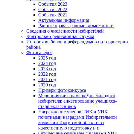
События 2023
События 2022
События 2021
Актуальная информация
Равные права - равные возможности
Сведения о численности избирателей
Контрольно-ревизионная служба
История выборов и референдумов на территории
района
Фотогалерея
2025 год
2024 год
2023 год
2022 год
2021 год
2020 год
Призеры фотоконкурса
Мероприятие в рамках Дня молодого
избирателя: анкетирование учащихся-
старшеклассников
Награждение членов ТИК и УИК
почетными наградами Избирательной
комиссии Иркутской области за
качественную подготовку и п
Обучающие семинары с членами УИК