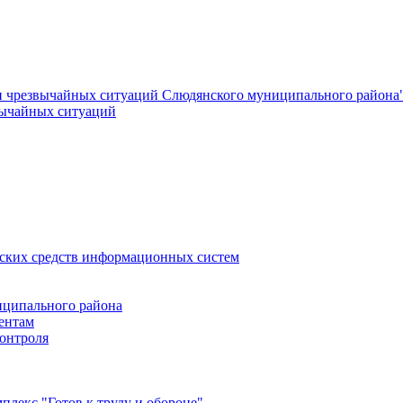
и чрезвычайных ситуаций Слюдянского муниципального района
вычайных ситуаций
еских средств информационных систем
ципального района
ентам
онтроля
лекс "Готов к труду и обороне"