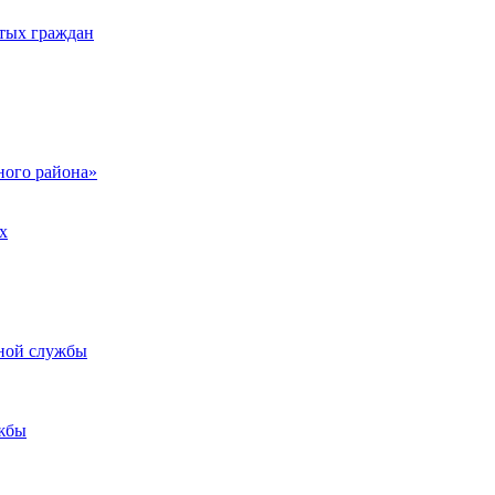
тых граждан
ого района»
х
ьной службы
жбы