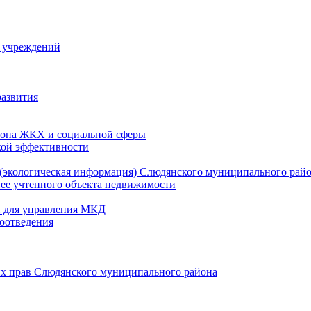
й учреждений
развития
зона ЖКХ и социальной сферы
кой эффективности
(экологическая информация) Слюдянского муниципального рай
нее учтенного объекта недвижимости
и для управления МКД
оотведения
их прав Слюдянского муниципального района