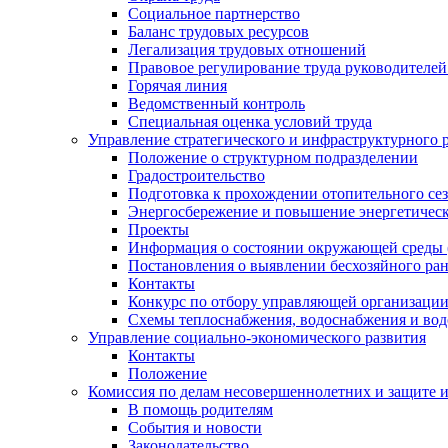
Социальное партнерство
Баланс трудовых ресурсов
Легализация трудовых отношений
Правовое регулирование труда руководителе
Горячая линия
Ведомственный контроль
Специальная оценка условий труда
Управление стратегического и инфраструктурного 
Положение о структурном подразделении
Градостроительство
Подготовка к прохождении отопительного се
Энергосбережение и повышение энергетичес
Проекты
Информация о состоянии окружающей среды 
Постановления о выявлении бесхозяйного ра
Контакты
Конкурс по отбору управляющей организаци
Схемы теплоснабжения, водоснабжения и вод
Управление социально-экономического развития
Контакты
Положение
Комиссия по делам несовершеннолетних и защите 
В помощь родителям
События и новости
Законодательство