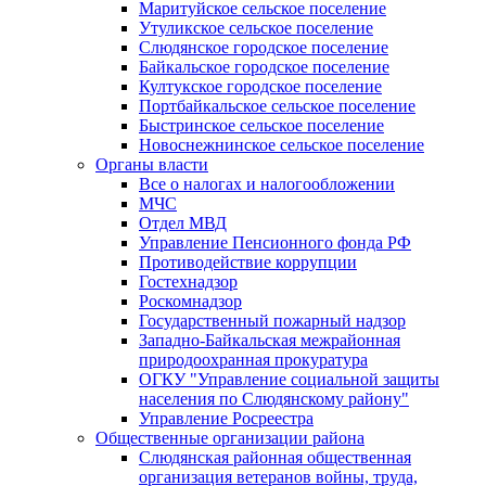
Маритуйское сельское поселение
Утуликское сельское поселение
Слюдянское городское поселение
Байкальское городское поселение
Култукское городское поселение
Портбайкальское сельское поселение
Быстринское сельское поселение
Новоснежнинское сельское поселение
Органы власти
Все о налогах и налогообложении
МЧС
Отдел МВД
Управление Пенсионного фонда РФ
Противодействие коррупции
Гостехнадзор
Роскомнадзор
Государственный пожарный надзор
Западно-Байкальская межрайонная
природоохранная прокуратура
ОГКУ "Управление социальной защиты
населения по Слюдянскому району"
Управление Росреестра
Общественные организации района
Слюдянская районная общественная
организация ветеранов войны, труда,