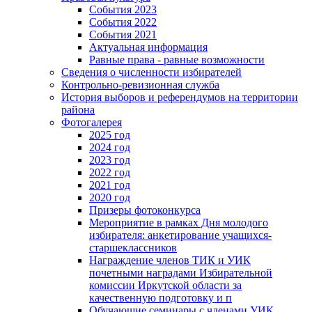
События 2023
События 2022
События 2021
Актуальная информация
Равные права - равные возможности
Сведения о численности избирателей
Контрольно-ревизионная служба
История выборов и референдумов на территории
района
Фотогалерея
2025 год
2024 год
2023 год
2022 год
2021 год
2020 год
Призеры фотоконкурса
Мероприятие в рамках Дня молодого
избирателя: анкетирование учащихся-
старшеклассников
Награждение членов ТИК и УИК
почетными наградами Избирательной
комиссии Иркутской области за
качественную подготовку и п
Обучающие семинары с членами УИК