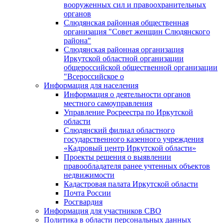
вооруженных сил и правоохранительных
органов
Слюдянская районная общественная
организация "Совет женщин Слюдянского
района"
Слюдянская районная организация
Иркутской областной организации
общероссийской общественной организации
"Всероссийское о
Информация для населения
Информация о деятельности органов
местного самоуправления
Управление Росреестра по Иркутской
области
Слюдянский филиал областного
государственного казенного учреждения
«Кадровый центр Иркутской области»
Проекты решения о выявлении
правообладателя ранее учтенных объектов
недвижимости
Кадастровая палата Иркутской области
Почта России
Росгвардия
Информация для участников СВО
Политика в области персональных данных