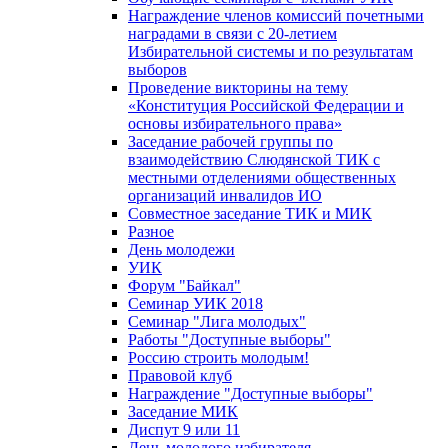
Награждение членов комиссий почетными
наградами в связи с 20-летием
Избирательной системы и по результатам
выборов
Проведение викторины на тему
«Конституция Российской Федерации и
основы избирательного права»
Заседание рабочей группы по
взаимодействию Слюдянской ТИК с
местными отделениями общественных
организаций инвалидов ИО
Совместное заседание ТИК и МИК
Разное
День молодежи
УИК
Форум "Байкал"
Семинар УИК 2018
Семинар "Лига молодых"
Работы "Доступные выборы"
Россию строить молодым!
Правовой клуб
Награждение "Доступные выборы"
Заседание МИК
Диспут 9 или 11
День молодого избирателя