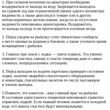
1. При сильном волнении на акватории необходимо
воздержаться от выхода на воду. Запрещается выходить
на судовой ход при ограниченной (менее одного километра)
видимости; а также двигаться в тумане или в других
неблагоприятных метеоусловиях, когда из-за отсутствия
видимости невозможна ориентировка. Воздержитесь
от выхода на воду если прогнозируется усиление ветра.
2. Перед уходом на рыбалку стоит обязательно сообщить
о месте промысла родным и близким, а также уточнить время
возвращения с рыбалки.
3. Главное при ловле с лодки — уметь плавать. Это умение
поможет спастись самому и спасти товарища даже в самых
сложных, непредсказуемых ситуациях.
4. Перед выходом на водоем тщательно проверьте состояние
лодки, наличие аварийно-спасательного оборудования
и инвентаря, спасательных жилетов по числу пассажиров
и членов экипажа.
5.Помните, что алкоголь – ваш главный враг на рыбалке.
В состоянии алкогольного опьянения невозможно грамотно
управлять лодкой. Если пьяный человек окажется в холодной
воде, его шансы спастись будут минимальными.