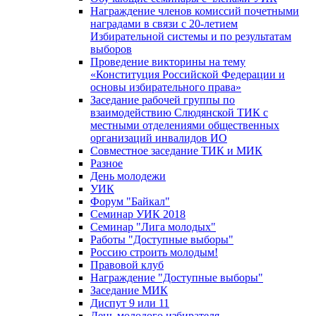
Награждение членов комиссий почетными
наградами в связи с 20-летием
Избирательной системы и по результатам
выборов
Проведение викторины на тему
«Конституция Российской Федерации и
основы избирательного права»
Заседание рабочей группы по
взаимодействию Слюдянской ТИК с
местными отделениями общественных
организаций инвалидов ИО
Совместное заседание ТИК и МИК
Разное
День молодежи
УИК
Форум "Байкал"
Семинар УИК 2018
Семинар "Лига молодых"
Работы "Доступные выборы"
Россию строить молодым!
Правовой клуб
Награждение "Доступные выборы"
Заседание МИК
Диспут 9 или 11
День молодого избирателя