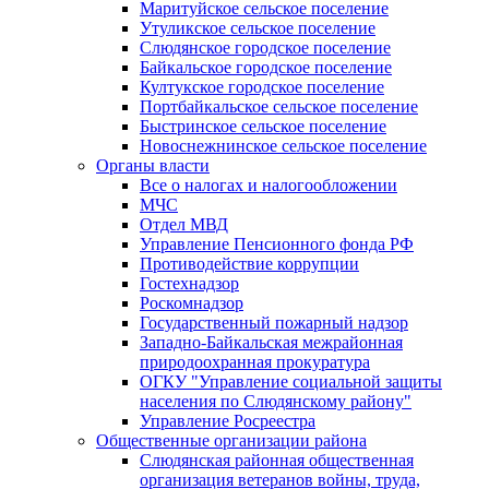
Маритуйское сельское поселение
Утуликское сельское поселение
Слюдянское городское поселение
Байкальское городское поселение
Култукское городское поселение
Портбайкальское сельское поселение
Быстринское сельское поселение
Новоснежнинское сельское поселение
Органы власти
Все о налогах и налогообложении
МЧС
Отдел МВД
Управление Пенсионного фонда РФ
Противодействие коррупции
Гостехнадзор
Роскомнадзор
Государственный пожарный надзор
Западно-Байкальская межрайонная
природоохранная прокуратура
ОГКУ "Управление социальной защиты
населения по Слюдянскому району"
Управление Росреестра
Общественные организации района
Слюдянская районная общественная
организация ветеранов войны, труда,