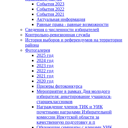
События 2023
События 2022
События 2021
Актуальная информация
Равные права - равные возможности
Сведения о численности избирателей
Контрольно-ревизионная служба
История выборов и референдумов на территории
района
Фотогалерея
2025 год
2024 год
2023 год
2022 год
2021 год
2020 год
Призеры фотоконкурса
Мероприятие в рамках Дня молодого
избирателя: анкетирование учащихся-
старшеклассников
Награждение членов ТИК и УИК
почетными наградами Избирательной
комиссии Иркутской области за
качественную подготовку и п
Обучающие семинары с членами УИК