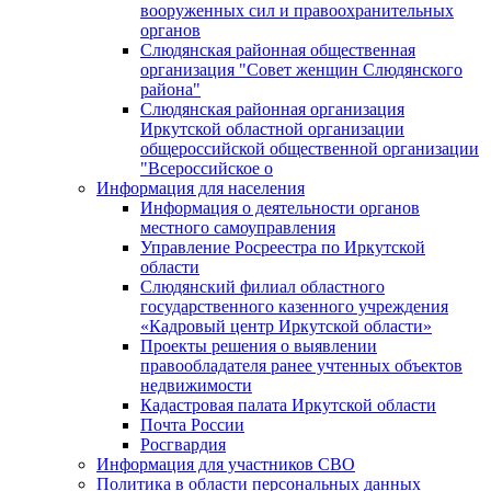
вооруженных сил и правоохранительных
органов
Слюдянская районная общественная
организация "Совет женщин Слюдянского
района"
Слюдянская районная организация
Иркутской областной организации
общероссийской общественной организации
"Всероссийское о
Информация для населения
Информация о деятельности органов
местного самоуправления
Управление Росреестра по Иркутской
области
Слюдянский филиал областного
государственного казенного учреждения
«Кадровый центр Иркутской области»
Проекты решения о выявлении
правообладателя ранее учтенных объектов
недвижимости
Кадастровая палата Иркутской области
Почта России
Росгвардия
Информация для участников СВО
Политика в области персональных данных