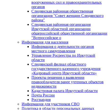
вооруженных сил и правоохранительных
органов
Слюдянская районная общественная
организация "Совет женщин Слюдянского
района"
Слюдянская районная организация
Иркутской областной организации
общероссийской общественной организации
"Всероссийское о
Информация для населения
Информация о деятельности органов
местного самоуправления
Управление Росреестра по Иркутской
области
Слюдянский филиал областного
государственного казенного учреждения
«Кадровый центр Иркутской области»
Проекты решения о выявлении
правообладателя ранее учтенных объектов
недвижимости
Кадастровая палата Иркутской области
Почта России
Росгвардия
Информация для участников СВО
Политика в области персональных данных