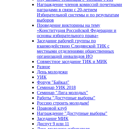
Награждение членов комиссий почетными
наградами в связи с 20-летием
Избирательной системы и по результатам
выборов
Проведение викторины на тему
«Конституция Российской Федерации и
основы избирательного права»
Заседание рабочей группы по
взаимодействию Слюдянской ТИК с
местными отделениями общественных
организаций инвалидов ИО
Совместное заседание ТИК и МИК
Разное
День молодежи
УИК
Форум "Байкал"
Семинар УИК 2018
Семинар "Лига молодых"
Работы "Доступные выборы"
Россию строить молодым!
Правовой клуб
Награждение "Доступные выборы"
Заседание МИК
Диспут 9 или 11
День молодого избирателя