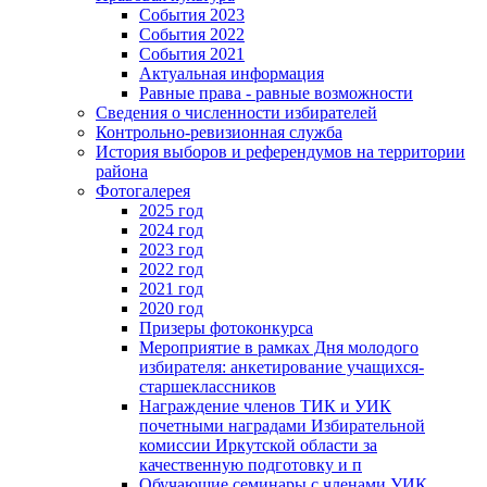
События 2023
События 2022
События 2021
Актуальная информация
Равные права - равные возможности
Сведения о численности избирателей
Контрольно-ревизионная служба
История выборов и референдумов на территории
района
Фотогалерея
2025 год
2024 год
2023 год
2022 год
2021 год
2020 год
Призеры фотоконкурса
Мероприятие в рамках Дня молодого
избирателя: анкетирование учащихся-
старшеклассников
Награждение членов ТИК и УИК
почетными наградами Избирательной
комиссии Иркутской области за
качественную подготовку и п
Обучающие семинары с членами УИК