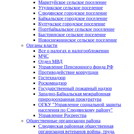
Маритуйское сельское поселение
Утуликское сельское поселение
Слюдянское городское поселение
Байкальское городское поселение
Култукское городское поселение
Портбайкальское сельское поселение
Быстринское сельское поселение
Новоснежнинское сельское поселение
Органы власти
Все о налогах и налогообложении
МЧС
Отдел МВД
Управление Пенсионного фонда РФ
Противодействие коррупции
Гостехнадзор
Роскомнадзор
Государственный пожарный надзор
Западно-Байкальская межрайонная
природоохранная прокуратура
ОГКУ "Управление социальной защиты
населения по Слюдянскому району"
Управление Росреестра
Общественные организации района
Слюдянская районная общественная
организация ветеранов войны, труда,