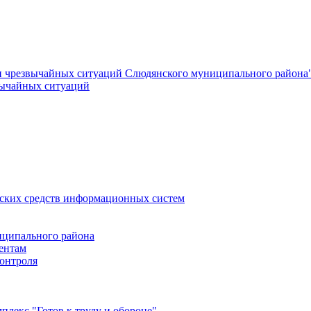
и чрезвычайных ситуаций Слюдянского муниципального района
вычайных ситуаций
еских средств информационных систем
ципального района
ентам
онтроля
лекс "Готов к труду и обороне"