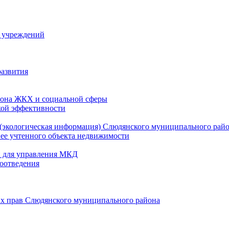
й учреждений
развития
зона ЖКХ и социальной сферы
кой эффективности
(экологическая информация) Слюдянского муниципального рай
нее учтенного объекта недвижимости
и для управления МКД
оотведения
их прав Слюдянского муниципального района