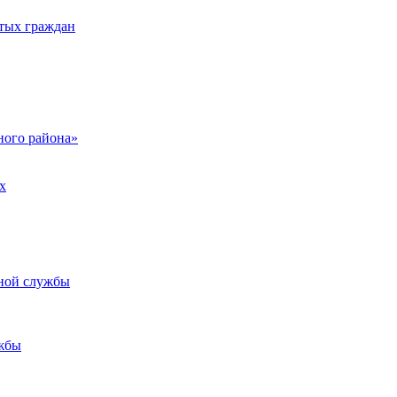
тых граждан
ого района»
х
ьной службы
жбы