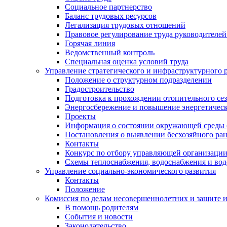
Социальное партнерство
Баланс трудовых ресурсов
Легализация трудовых отношений
Правовое регулирование труда руководителе
Горячая линия
Ведомственный контроль
Специальная оценка условий труда
Управление стратегического и инфраструктурного 
Положение о структурном подразделении
Градостроительство
Подготовка к прохождении отопительного се
Энергосбережение и повышение энергетичес
Проекты
Информация о состоянии окружающей среды 
Постановления о выявлении бесхозяйного ра
Контакты
Конкурс по отбору управляющей организаци
Схемы теплоснабжения, водоснабжения и вод
Управление социально-экономического развития
Контакты
Положение
Комиссия по делам несовершеннолетних и защите 
В помощь родителям
События и новости
Законодательство