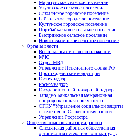
Маритуйское сельское поселение
Утуликское сельское поселение
Слюдянское городское поселение
Байкальское городское поселение
Култукское городское поселение
Портбайкальское сельское поселение
Быстринское сельское поселение
Новоснежнинское сельское поселение
Органы власти
Все о налогах и налогообложении
МЧС
Отдел МВД
Управление Пенсионного фонда РФ
Противодействие коррупции
Гостехнадзор
Роскомнадзор
Государственный пожарный надзор
Западно-Байкальская межрайонная
природоохранная прокуратура
ОГКУ "Управление социальной защиты
населения по Слюдянскому району"
Управление Росреестра
Общественные организации района
Слюдянская районная общественная
организация ветеранов войны, труда,