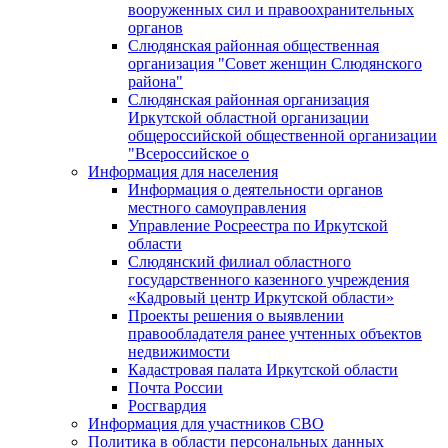
вооруженных сил и правоохранительных
органов
Слюдянская районная общественная
организация "Совет женщин Слюдянского
района"
Слюдянская районная организация
Иркутской областной организации
общероссийской общественной организации
"Всероссийское о
Информация для населения
Информация о деятельности органов
местного самоуправления
Управление Росреестра по Иркутской
области
Слюдянский филиал областного
государственного казенного учреждения
«Кадровый центр Иркутской области»
Проекты решения о выявлении
правообладателя ранее учтенных объектов
недвижимости
Кадастровая палата Иркутской области
Почта России
Росгвардия
Информация для участников СВО
Политика в области персональных данных