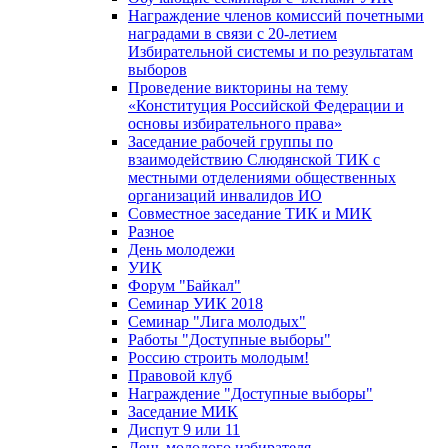
Награждение членов комиссий почетными
наградами в связи с 20-летием
Избирательной системы и по результатам
выборов
Проведение викторины на тему
«Конституция Российской Федерации и
основы избирательного права»
Заседание рабочей группы по
взаимодействию Слюдянской ТИК с
местными отделениями общественных
организаций инвалидов ИО
Совместное заседание ТИК и МИК
Разное
День молодежи
УИК
Форум "Байкал"
Семинар УИК 2018
Семинар "Лига молодых"
Работы "Доступные выборы"
Россию строить молодым!
Правовой клуб
Награждение "Доступные выборы"
Заседание МИК
Диспут 9 или 11
День молодого избирателя