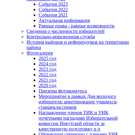
События 2023
События 2022
События 2021
Актуальная информация
Равные права - равные возможности
Сведения о численности избирателей
Контрольно-ревизионная служба
История выборов и референдумов на территории
района
Фотогалерея
2025 год
2024 год
2023 год
2022 год
2021 год
2020 год
Призеры фотоконкурса
Мероприятие в рамках Дня молодого
избирателя: анкетирование учащихся-
старшеклассников
Награждение членов ТИК и УИК
почетными наградами Избирательной
комиссии Иркутской области за
качественную подготовку и п
Обучающие семинары с членами УИК