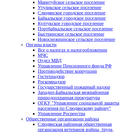
Маритуйское сельское поселение
Утуликское сельское поселение
Слюдянское городское поселение
Байкальское городское поселение
Култукское городское поселение
Портбайкальское сельское поселение
Быстринское сельское поселение
Новоснежнинское сельское поселение
Органы власти
Все о налогах и налогообложении
МЧС
Отдел МВД
Управление Пенсионного фонда РФ
Противодействие коррупции
Гостехнадзор
Роскомнадзор
Государственный пожарный надзор
Западно-Байкальская межрайонная
природоохранная прокуратура
ОГКУ "Управление социальной защиты
населения по Слюдянскому району"
Управление Росреестра
Общественные организации района
Слюдянская районная общественная
организация ветеранов войны, труда,