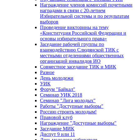
Награждение членов комиссий почетными
наградами в связи с 20-летием
Избирательной системы и по результатам
выборов
Проведение викторины на тему
«Конституция Российской Федерации и
основы избирательного права»
Заседание рабочей группы по
взаимодействию Слюдянской ТИК с
местными отделениями общественных
организаций инвалидов ИО
Совместное заседание ТИК и МИК
Разное
День молодежи
УИК
Форум "Байкал"
Семинар УИК 2018
Семинар "Лига молодых"
Работы "Доступные выборы"
Россию строить молодым!
Правовой клуб
Награждение "Доступные выборы"
Заседание МИК
Диспут 9 или 11
День молодого избирателя