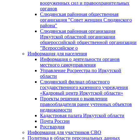
вооруженных сил и правоохранительных
органов
Слюдянская районная общественная
организация "Совет женщин Слюдянского
района"
Слюдянская районная организация
Иркутской областной организации
общероссийской общественной организации
"Всероссийское о
Информация для населения
Информация о деятельности органов
местного самоуправления
Управление Росреестра по Иркутской
области
Слюдянский филиал областного
государственного казенного учреждения
«Кадровый центр Иркутской области»
Проекты решения о выявлении
правообладателя ранее учтенных объектов
недвижимости
Кадастровая палата Иркутской области
Почта России
Росгвардия
Информация для участников СВО
Политика в области персональных данных