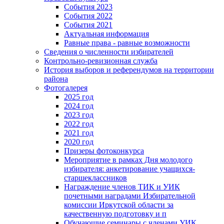
События 2023
События 2022
События 2021
Актуальная информация
Равные права - равные возможности
Сведения о численности избирателей
Контрольно-ревизионная служба
История выборов и референдумов на территории
района
Фотогалерея
2025 год
2024 год
2023 год
2022 год
2021 год
2020 год
Призеры фотоконкурса
Мероприятие в рамках Дня молодого
избирателя: анкетирование учащихся-
старшеклассников
Награждение членов ТИК и УИК
почетными наградами Избирательной
комиссии Иркутской области за
качественную подготовку и п
Обучающие семинары с членами УИК