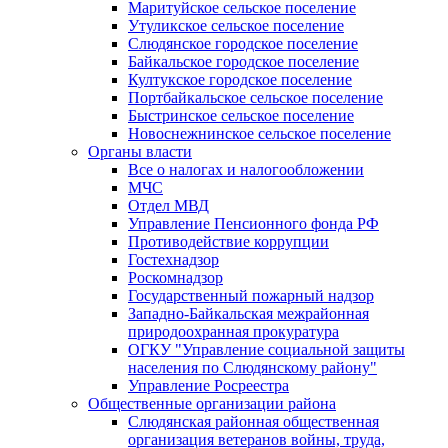
Маритуйское сельское поселение
Утуликское сельское поселение
Слюдянское городское поселение
Байкальское городское поселение
Култукское городское поселение
Портбайкальское сельское поселение
Быстринское сельское поселение
Новоснежнинское сельское поселение
Органы власти
Все о налогах и налогообложении
МЧС
Отдел МВД
Управление Пенсионного фонда РФ
Противодействие коррупции
Гостехнадзор
Роскомнадзор
Государственный пожарный надзор
Западно-Байкальская межрайонная
природоохранная прокуратура
ОГКУ "Управление социальной защиты
населения по Слюдянскому району"
Управление Росреестра
Общественные организации района
Слюдянская районная общественная
организация ветеранов войны, труда,