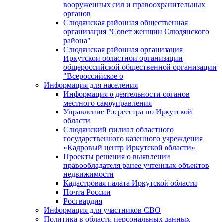
вооруженных сил и правоохранительных
органов
Слюдянская районная общественная
организация "Совет женщин Слюдянского
района"
Слюдянская районная организация
Иркутской областной организации
общероссийской общественной организации
"Всероссийское о
Информация для населения
Информация о деятельности органов
местного самоуправления
Управление Росреестра по Иркутской
области
Слюдянский филиал областного
государственного казенного учреждения
«Кадровый центр Иркутской области»
Проекты решения о выявлении
правообладателя ранее учтенных объектов
недвижимости
Кадастровая палата Иркутской области
Почта России
Росгвардия
Информация для участников СВО
Политика в области персональных данных