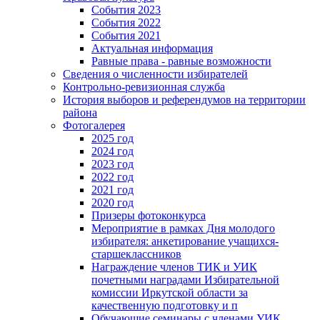
События 2023
События 2022
События 2021
Актуальная информация
Равные права - равные возможности
Сведения о численности избирателей
Контрольно-ревизионная служба
История выборов и референдумов на территории
района
Фотогалерея
2025 год
2024 год
2023 год
2022 год
2021 год
2020 год
Призеры фотоконкурса
Мероприятие в рамках Дня молодого
избирателя: анкетирование учащихся-
старшеклассников
Награждение членов ТИК и УИК
почетными наградами Избирательной
комиссии Иркутской области за
качественную подготовку и п
Обучающие семинары с членами УИК