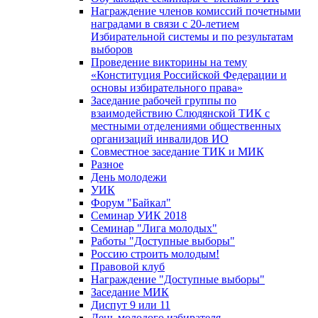
Награждение членов комиссий почетными
наградами в связи с 20-летием
Избирательной системы и по результатам
выборов
Проведение викторины на тему
«Конституция Российской Федерации и
основы избирательного права»
Заседание рабочей группы по
взаимодействию Слюдянской ТИК с
местными отделениями общественных
организаций инвалидов ИО
Совместное заседание ТИК и МИК
Разное
День молодежи
УИК
Форум "Байкал"
Семинар УИК 2018
Семинар "Лига молодых"
Работы "Доступные выборы"
Россию строить молодым!
Правовой клуб
Награждение "Доступные выборы"
Заседание МИК
Диспут 9 или 11
День молодого избирателя