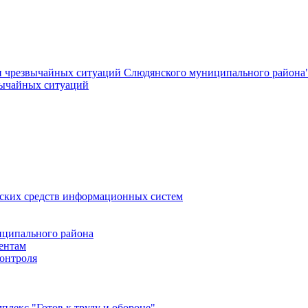
и чрезвычайных ситуаций Слюдянского муниципального района
вычайных ситуаций
еских средств информационных систем
ципального района
ентам
онтроля
лекс "Готов к труду и обороне"