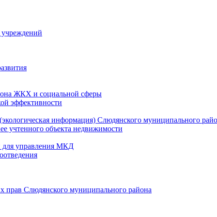
й учреждений
развития
зона ЖКХ и социальной сферы
кой эффективности
(экологическая информация) Слюдянского муниципального рай
нее учтенного объекта недвижимости
и для управления МКД
оотведения
их прав Слюдянского муниципального района