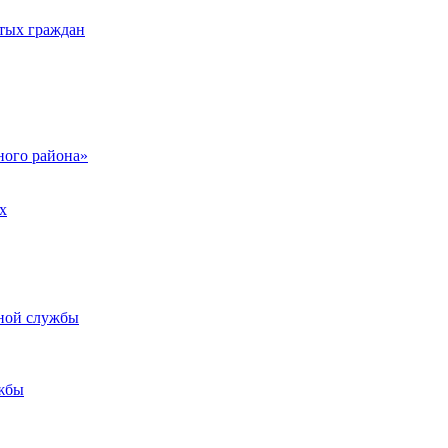
тых граждан
ого района»
х
ьной службы
жбы