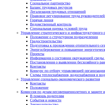
Социальное партнерство
Баланс трудовых ресурсов
Легализация трудовых отношений
Правовое регулирование труда руководителе
Горячая линия
Ведомственный контроль
Специальная оценка условий труда
Управление стратегического и инфраструктурного 
Положение о структурном подразделении
Градостроительство
Подготовка к прохождении отопительного се
Энергосбережение и повышение энергетичес
Проекты
Информация о состоянии окружающей среды 
Постановления о выявлении бесхозяйного ра
Контакты
Конкурс по отбору управляющей организаци
Схемы теплоснабжения, водоснабжения и вод
Управление социально-экономического развития
Контакты
Положение
Комиссия по делам несовершеннолетних и защите 
В помощь родителям
События и новости
Законодательство