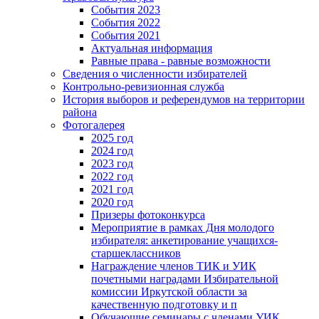
События 2023
События 2022
События 2021
Актуальная информация
Равные права - равные возможности
Сведения о численности избирателей
Контрольно-ревизионная служба
История выборов и референдумов на территории
района
Фотогалерея
2025 год
2024 год
2023 год
2022 год
2021 год
2020 год
Призеры фотоконкурса
Мероприятие в рамках Дня молодого
избирателя: анкетирование учащихся-
старшеклассников
Награждение членов ТИК и УИК
почетными наградами Избирательной
комиссии Иркутской области за
качественную подготовку и п
Обучающие семинары с членами УИК