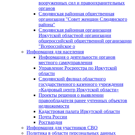
вооруженных сил и правоохранительных
органов
Слюдянская районная общественная
организация "Совет женщин Слюдянского
района"
Слюдянская районная организация
Иркутской областной организации
общероссийской общественной организации
"Всероссийское о
Информация для населения
Информация о деятельности органов
местного самоуправления
Управление Росреестра по Иркутской
области
Слюдянский филиал областного
государственного казенного учреждения
«Кадровый центр Иркутской области»
Проекты решения о выявлении
правообладателя ранее учтенных объектов
недвижимости
Кадастровая палата Иркутской области
Почта России
Росгвардия
Информация для участников СВО
Политика в области персональных данных