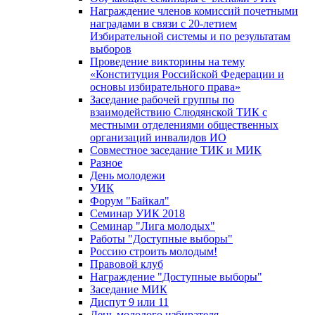
Награждение членов комиссий почетными
наградами в связи с 20-летием
Избирательной системы и по результатам
выборов
Проведение викторины на тему
«Конституция Российской Федерации и
основы избирательного права»
Заседание рабочей группы по
взаимодействию Слюдянской ТИК с
местными отделениями общественных
организаций инвалидов ИО
Совместное заседание ТИК и МИК
Разное
День молодежи
УИК
Форум "Байкал"
Семинар УИК 2018
Семинар "Лига молодых"
Работы "Доступные выборы"
Россию строить молодым!
Правовой клуб
Награждение "Доступные выборы"
Заседание МИК
Диспут 9 или 11
День молодого избирателя