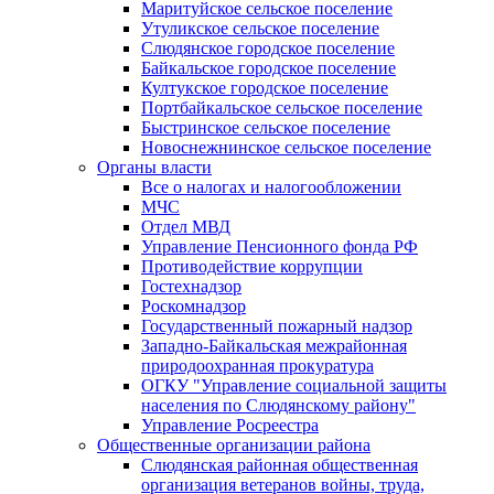
Маритуйское сельское поселение
Утуликское сельское поселение
Слюдянское городское поселение
Байкальское городское поселение
Култукское городское поселение
Портбайкальское сельское поселение
Быстринское сельское поселение
Новоснежнинское сельское поселение
Органы власти
Все о налогах и налогообложении
МЧС
Отдел МВД
Управление Пенсионного фонда РФ
Противодействие коррупции
Гостехнадзор
Роскомнадзор
Государственный пожарный надзор
Западно-Байкальская межрайонная
природоохранная прокуратура
ОГКУ "Управление социальной защиты
населения по Слюдянскому району"
Управление Росреестра
Общественные организации района
Слюдянская районная общественная
организация ветеранов войны, труда,