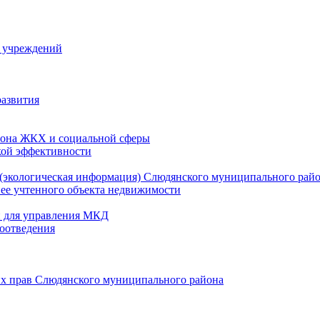
й учреждений
развития
зона ЖКХ и социальной сферы
кой эффективности
(экологическая информация) Слюдянского муниципального рай
нее учтенного объекта недвижимости
и для управления МКД
оотведения
их прав Слюдянского муниципального района