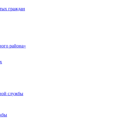
тых граждан
ого района»
х
ьной службы
жбы