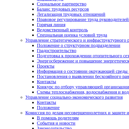
Социальное партнерство
Баланс трудовых ресурсов
Легализация трудовых отношений
Правовое регулирование труда руководителе
Горячая линия
Ведомственный контроль
Специальная оценка условий труда
Управление стратегического и инфраструктурного 
Положение о структурном подразделении
Градостроительство
Подготовка к прохождении отопительного се
Энергосбережение и повышение энергетичес
Проекты
Информация о состоянии окружающей среды 
Постановления о выявлении бесхозяйного ра
Контакты
Конкурс по отбору управляющей организаци
Схемы теплоснабжения, водоснабжения и вод
Управление социально-экономического развития
Контакты
Положение
Комиссия по делам несовершеннолетних и защите 
В помощь родителям
События и новости
Законодательство