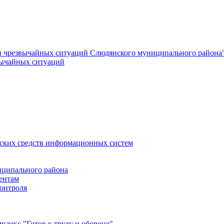
и чрезвычайных ситуаций Слюдянского муниципального района
вычайных ситуаций
еских средств информационных систем
ципального района
ентам
онтроля
лекс "Готов к труду и обороне"