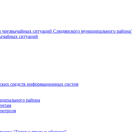
и чрезвычайных ситуаций Слюдянского муниципального района
вычайных ситуаций
еских средств информационных систем
ципального района
ентам
онтроля
лекс "Готов к труду и обороне"