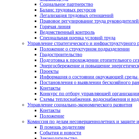
Социальное партнерство
Баланс трудовых ресурсов
Легализация трудовых отношений
Правовое регулирование труда руководителе
Горячая линия
Ведомственный контроль
Специальная оценка условий труда
Управление стратегического и инфраструктурного 
Положение о структурном подразделении
Градостроительство
Подготовка к прохождении отопительного се
Энергосбережение и повышение энергетичес
Проекты
Информация о состоянии окружающей среды 
Постановления о выявлении бесхозяйного ра
Контакты
Конкурс по отбору управляющей организаци
Схемы теплоснабжения, водоснабжения и вод
Управление социально-экономического развития
Контакты
Положение
Комиссия по делам несовершеннолетних и защите 
В помощь родителям
События и новости
Законодательство