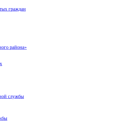
тых граждан
ого района»
х
ьной службы
жбы