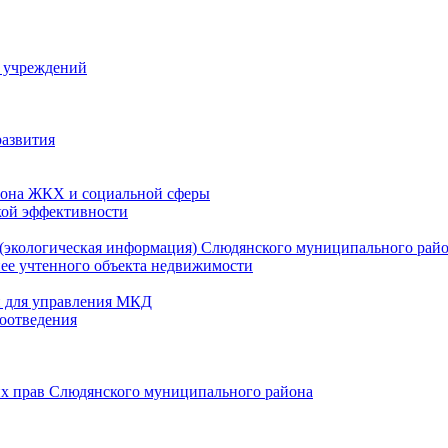
й учреждений
развития
зона ЖКХ и социальной сферы
кой эффективности
(экологическая информация) Слюдянского муниципального рай
нее учтенного объекта недвижимости
и для управления МКД
оотведения
их прав Слюдянского муниципального района