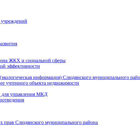
й учреждений
развития
зона ЖКХ и социальной сферы
кой эффективности
(экологическая информация) Слюдянского муниципального рай
нее учтенного объекта недвижимости
и для управления МКД
оотведения
их прав Слюдянского муниципального района