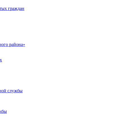
тых граждан
ого района»
х
ьной службы
жбы