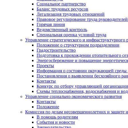
Социальное партнерство
Баланс трудовых ресурсов
Легализация трудовых отношений
Правовое регулирование труда руководителе
Горячая линия
Ведомственный контроль
Специальная оценка условий труда
Управление стратегического и инфраструктурного 
Положение о структурном подразделении
Градостроительство
Подготовка к прохождении отопительного се
Энергосбережение и повышение энергетичес
Проекты
Информация о состоянии окружающей среды 
Постановления о выявлении бесхозяйного ра
Контакты
Конкурс по отбору управляющей организаци
Схемы теплоснабжения, водоснабжения и вод
Управление социально-экономического развития
Контакты
Положение
Комиссия по делам несовершеннолетних и защите 
В помощь родителям
События и новости
Законодательство