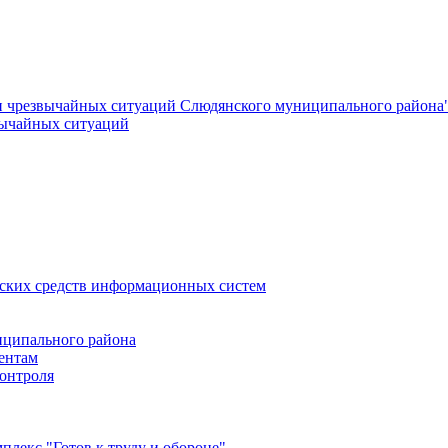
и чрезвычайных ситуаций Слюдянского муниципального района
вычайных ситуаций
еских средств информационных систем
ципального района
ентам
онтроля
лекс "Готов к труду и обороне"