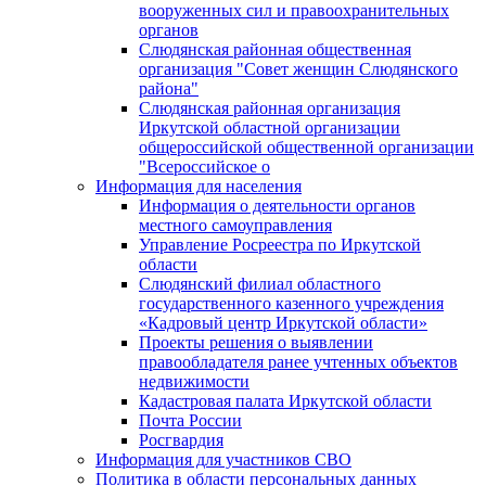
вооруженных сил и правоохранительных
органов
Слюдянская районная общественная
организация "Совет женщин Слюдянского
района"
Слюдянская районная организация
Иркутской областной организации
общероссийской общественной организации
"Всероссийское о
Информация для населения
Информация о деятельности органов
местного самоуправления
Управление Росреестра по Иркутской
области
Слюдянский филиал областного
государственного казенного учреждения
«Кадровый центр Иркутской области»
Проекты решения о выявлении
правообладателя ранее учтенных объектов
недвижимости
Кадастровая палата Иркутской области
Почта России
Росгвардия
Информация для участников СВО
Политика в области персональных данных