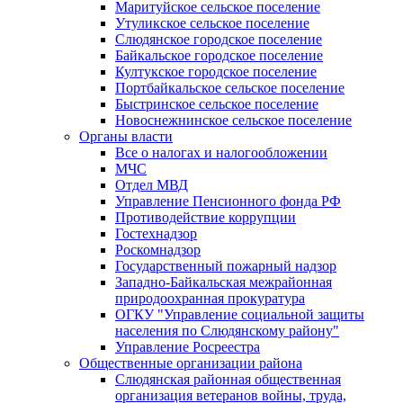
Маритуйское сельское поселение
Утуликское сельское поселение
Слюдянское городское поселение
Байкальское городское поселение
Култукское городское поселение
Портбайкальское сельское поселение
Быстринское сельское поселение
Новоснежнинское сельское поселение
Органы власти
Все о налогах и налогообложении
МЧС
Отдел МВД
Управление Пенсионного фонда РФ
Противодействие коррупции
Гостехнадзор
Роскомнадзор
Государственный пожарный надзор
Западно-Байкальская межрайонная
природоохранная прокуратура
ОГКУ "Управление социальной защиты
населения по Слюдянскому району"
Управление Росреестра
Общественные организации района
Слюдянская районная общественная
организация ветеранов войны, труда,