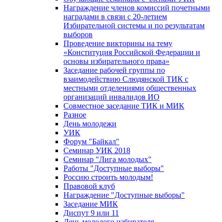
Награждение членов комиссий почетными
наградами в связи с 20-летием
Избирательной системы и по результатам
выборов
Проведение викторины на тему
«Конституция Российской Федерации и
основы избирательного права»
Заседание рабочей группы по
взаимодействию Слюдянской ТИК с
местными отделениями общественных
организаций инвалидов ИО
Совместное заседание ТИК и МИК
Разное
День молодежи
УИК
Форум "Байкал"
Семинар УИК 2018
Семинар "Лига молодых"
Работы "Доступные выборы"
Россию строить молодым!
Правовой клуб
Награждение "Доступные выборы"
Заседание МИК
Диспут 9 или 11
День молодого избирателя