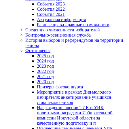
События 2023
События 2022
События 2021
Актуальная информация
Равные права - равные возможности
Сведения о численности избирателей
Контрольно-ревизионная служба
История выборов и референдумов на территории
района
Фотогалерея
2025 год
2024 год
2023 год
2022 год
2021 год
2020 год
Призеры фотоконкурса
Мероприятие в рамках Дня молодого
избирателя: анкетирование учащихся-
старшеклассников
Награждение членов ТИК и УИК
почетными наградами Избирательной
комиссии Иркутской области за
качественную подготовку и п
Обучающие семинары с членами УИК