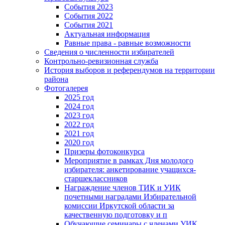
События 2023
События 2022
События 2021
Актуальная информация
Равные права - равные возможности
Сведения о численности избирателей
Контрольно-ревизионная служба
История выборов и референдумов на территории
района
Фотогалерея
2025 год
2024 год
2023 год
2022 год
2021 год
2020 год
Призеры фотоконкурса
Мероприятие в рамках Дня молодого
избирателя: анкетирование учащихся-
старшеклассников
Награждение членов ТИК и УИК
почетными наградами Избирательной
комиссии Иркутской области за
качественную подготовку и п
Обучающие семинары с членами УИК