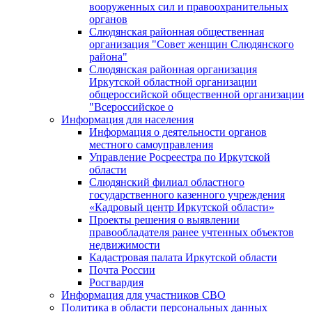
вооруженных сил и правоохранительных
органов
Слюдянская районная общественная
организация "Совет женщин Слюдянского
района"
Слюдянская районная организация
Иркутской областной организации
общероссийской общественной организации
"Всероссийское о
Информация для населения
Информация о деятельности органов
местного самоуправления
Управление Росреестра по Иркутской
области
Слюдянский филиал областного
государственного казенного учреждения
«Кадровый центр Иркутской области»
Проекты решения о выявлении
правообладателя ранее учтенных объектов
недвижимости
Кадастровая палата Иркутской области
Почта России
Росгвардия
Информация для участников СВО
Политика в области персональных данных