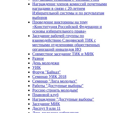
Награждение членов комиссий почетными
наградами в связи с 20-летием
Избирательной системы и по результатам
выборов
Проведение викторины на тему
«Конституция Российской Федерации и
основы избирательного права»
Заседание рабочей группы по
взаимодействию Слюдянской ТИК с
местными отделениями общественных
организаций инвалидов ИО
Совместное заседание ТИК и МИК
Разное
День молодежи
УИК
Форум "Байкал"
Семинар УИК 2018
Семинар "Лига молодых"
Работы "Доступные выборы"
Россию строить молодым!
Правовой клуб
Награждение "Доступные выборы"
Заседание МИК
Диспут 9 или 11
День молодого избирателя