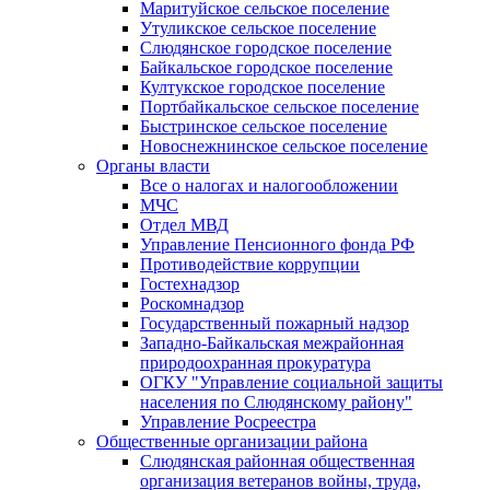
Маритуйское сельское поселение
Утуликское сельское поселение
Слюдянское городское поселение
Байкальское городское поселение
Култукское городское поселение
Портбайкальское сельское поселение
Быстринское сельское поселение
Новоснежнинское сельское поселение
Органы власти
Все о налогах и налогообложении
МЧС
Отдел МВД
Управление Пенсионного фонда РФ
Противодействие коррупции
Гостехнадзор
Роскомнадзор
Государственный пожарный надзор
Западно-Байкальская межрайонная
природоохранная прокуратура
ОГКУ "Управление социальной защиты
населения по Слюдянскому району"
Управление Росреестра
Общественные организации района
Слюдянская районная общественная
организация ветеранов войны, труда,