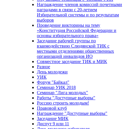
Награждение членов комиссий почетными
наградами в связи с 20-летием
Избирательной системы и по результатам
выборов
Проведение викторины на тему
«Конституция Российской Федерации и
основы избирательного права»
Заседание рабочей группы по
взаимодействию Слюдянской ТИК с
местными отделениями общественных
организаций инвалидов ИО
Совместное заседание ТИК и МИК
Разное
День молодежи
УИК
Форум "Байкал"
Семинар УИК 2018
Семинар "Лига молодых"
Работы "Доступные выборы"
Россию строить молодым!
Правовой клуб
Награждение "Доступные выборы"
Заседание МИК
Диспут 9 или 11
День молодого избирателя