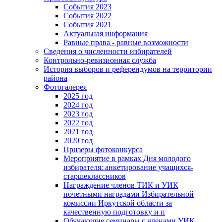
События 2023
События 2022
События 2021
Актуальная информация
Равные права - равные возможности
Сведения о численности избирателей
Контрольно-ревизионная служба
История выборов и референдумов на территории
района
Фотогалерея
2025 год
2024 год
2023 год
2022 год
2021 год
2020 год
Призеры фотоконкурса
Мероприятие в рамках Дня молодого
избирателя: анкетирование учащихся-
старшеклассников
Награждение членов ТИК и УИК
почетными наградами Избирательной
комиссии Иркутской области за
качественную подготовку и п
Обучающие семинары с членами УИК