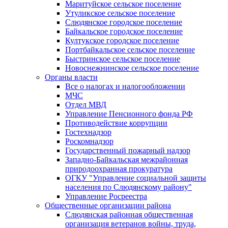
Маритуйское сельское поселение
Утуликское сельское поселение
Слюдянское городское поселение
Байкальское городское поселение
Култукское городское поселение
Портбайкальское сельское поселение
Быстринское сельское поселение
Новоснежнинское сельское поселение
Органы власти
Все о налогах и налогообложении
МЧС
Отдел МВД
Управление Пенсионного фонда РФ
Противодействие коррупции
Гостехнадзор
Роскомнадзор
Государственный пожарный надзор
Западно-Байкальская межрайонная
природоохранная прокуратура
ОГКУ "Управление социальной защиты
населения по Слюдянскому району"
Управление Росреестра
Общественные организации района
Слюдянская районная общественная
организация ветеранов войны, труда,