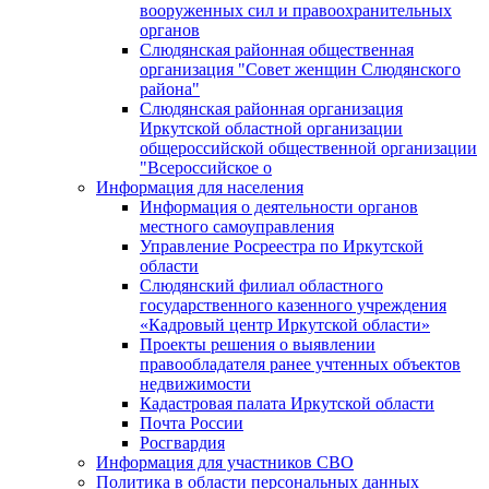
вооруженных сил и правоохранительных
органов
Слюдянская районная общественная
организация "Совет женщин Слюдянского
района"
Слюдянская районная организация
Иркутской областной организации
общероссийской общественной организации
"Всероссийское о
Информация для населения
Информация о деятельности органов
местного самоуправления
Управление Росреестра по Иркутской
области
Слюдянский филиал областного
государственного казенного учреждения
«Кадровый центр Иркутской области»
Проекты решения о выявлении
правообладателя ранее учтенных объектов
недвижимости
Кадастровая палата Иркутской области
Почта России
Росгвардия
Информация для участников СВО
Политика в области персональных данных