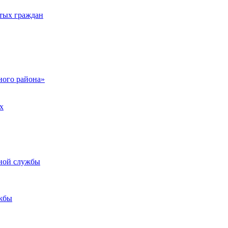
тых граждан
ого района»
х
ьной службы
жбы