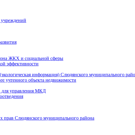
й учреждений
развития
зона ЖКХ и социальной сферы
кой эффективности
(экологическая информация) Слюдянского муниципального рай
нее учтенного объекта недвижимости
и для управления МКД
оотведения
их прав Слюдянского муниципального района