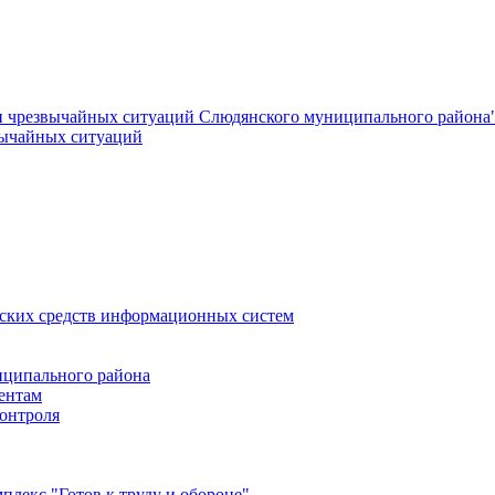
и чрезвычайных ситуаций Слюдянского муниципального района
вычайных ситуаций
еских средств информационных систем
ципального района
ентам
онтроля
лекс "Готов к труду и обороне"