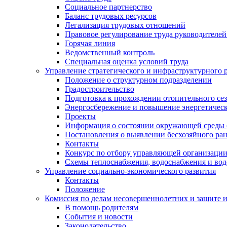
Социальное партнерство
Баланс трудовых ресурсов
Легализация трудовых отношений
Правовое регулирование труда руководителе
Горячая линия
Ведомственный контроль
Специальная оценка условий труда
Управление стратегического и инфраструктурного 
Положение о структурном подразделении
Градостроительство
Подготовка к прохождении отопительного се
Энергосбережение и повышение энергетичес
Проекты
Информация о состоянии окружающей среды 
Постановления о выявлении бесхозяйного ра
Контакты
Конкурс по отбору управляющей организаци
Схемы теплоснабжения, водоснабжения и вод
Управление социально-экономического развития
Контакты
Положение
Комиссия по делам несовершеннолетних и защите 
В помощь родителям
События и новости
Законодательство