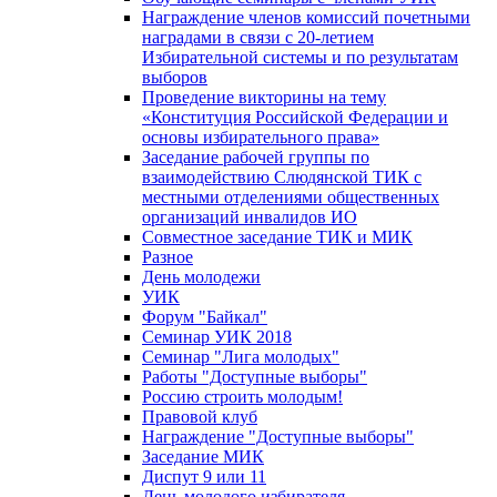
Награждение членов комиссий почетными
наградами в связи с 20-летием
Избирательной системы и по результатам
выборов
Проведение викторины на тему
«Конституция Российской Федерации и
основы избирательного права»
Заседание рабочей группы по
взаимодействию Слюдянской ТИК с
местными отделениями общественных
организаций инвалидов ИО
Совместное заседание ТИК и МИК
Разное
День молодежи
УИК
Форум "Байкал"
Семинар УИК 2018
Семинар "Лига молодых"
Работы "Доступные выборы"
Россию строить молодым!
Правовой клуб
Награждение "Доступные выборы"
Заседание МИК
Диспут 9 или 11
День молодого избирателя