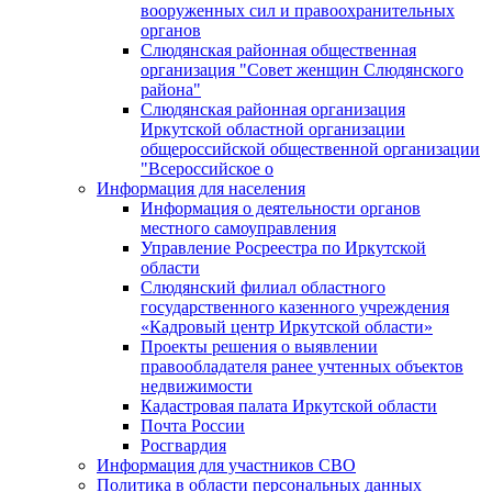
вооруженных сил и правоохранительных
органов
Слюдянская районная общественная
организация "Совет женщин Слюдянского
района"
Слюдянская районная организация
Иркутской областной организации
общероссийской общественной организации
"Всероссийское о
Информация для населения
Информация о деятельности органов
местного самоуправления
Управление Росреестра по Иркутской
области
Слюдянский филиал областного
государственного казенного учреждения
«Кадровый центр Иркутской области»
Проекты решения о выявлении
правообладателя ранее учтенных объектов
недвижимости
Кадастровая палата Иркутской области
Почта России
Росгвардия
Информация для участников СВО
Политика в области персональных данных