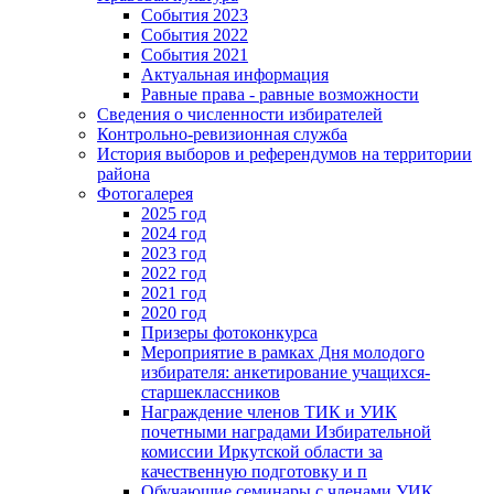
События 2023
События 2022
События 2021
Актуальная информация
Равные права - равные возможности
Сведения о численности избирателей
Контрольно-ревизионная служба
История выборов и референдумов на территории
района
Фотогалерея
2025 год
2024 год
2023 год
2022 год
2021 год
2020 год
Призеры фотоконкурса
Мероприятие в рамках Дня молодого
избирателя: анкетирование учащихся-
старшеклассников
Награждение членов ТИК и УИК
почетными наградами Избирательной
комиссии Иркутской области за
качественную подготовку и п
Обучающие семинары с членами УИК