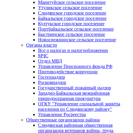
Маритуйское сельское поселение
Утуликское сельское поселение
Слюдянское городское поселение
Байкальское городское поселение
Култукское городское поселение
Портбайкальское сельское поселение
Быстринское сельское поселение
Новоснежнинское сельское поселение
Органы власти
Все о налогах и налогообложении
МЧС
Отдел МВД
Управление Пенсионного фонда РФ
Противодействие коррупции
Гостехнадзор
Роскомнадзор
Государственный пожарный надзор
Западно-Байкальская межрайонная
природоохранная прокуратура
ОГКУ "Управление социальной защиты
населения по Слюдянскому району"
Управление Росреестра
Общественные организации района
Слюдянская районная общественная
организация ветеранов войны, труда,