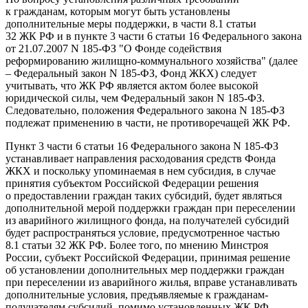
к гражданам, которым могут быть установлены
дополнительные меры поддержки, в части 8.1 статьи
32 ЖК РФ и в пункте 3 части 6 статьи 16 Федерального закона
от 21.07.2007 N 185-ФЗ "О Фонде содействия
реформированию жилищно-коммунального хозяйства" (далее
– Федеральный закон N 185-ФЗ, Фонд ЖКХ) следует
учитывать, что ЖК РФ является актом более высокой
юридической силы, чем Федеральный закон N 185-ФЗ.
Следовательно, положения Федерального закона N 185-ФЗ
подлежат применению в части, не противоречащей ЖК РФ.
Пункт 3 части 6 статьи 16 Федерального закона N 185-ФЗ
устанавливает направления расходования средств Фонда
ЖКХ и поскольку упоминаемая в нем субсидия, в случае
принятия субъектом Российской Федерации решения
о предоставлении граждан таких субсидий, будет являться
дополнительной мерой поддержки граждан при переселении
из аварийного жилищного фонда, на получателей субсидий
будет распространяться условие, предусмотренное частью
8.1 статьи 32 ЖК РФ. Более того, по мнению Минстроя
России, субъект Российской Федерации, принимая решение
об установлении дополнительных мер поддержки граждан
при переселении из аварийного жилья, вправе устанавливать
дополнительные условия, предъявляемые к гражданам-
получателям субсидий, помимо установленных ЖК РФ