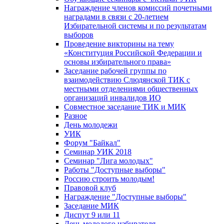
Награждение членов комиссий почетными
наградами в связи с 20-летием
Избирательной системы и по результатам
выборов
Проведение викторины на тему
«Конституция Российской Федерации и
основы избирательного права»
Заседание рабочей группы по
взаимодействию Слюдянской ТИК с
местными отделениями общественных
организаций инвалидов ИО
Совместное заседание ТИК и МИК
Разное
День молодежи
УИК
Форум "Байкал"
Семинар УИК 2018
Семинар "Лига молодых"
Работы "Доступные выборы"
Россию строить молодым!
Правовой клуб
Награждение "Доступные выборы"
Заседание МИК
Диспут 9 или 11
День молодого избирателя