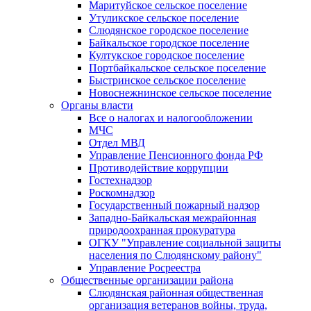
Маритуйское сельское поселение
Утуликское сельское поселение
Слюдянское городское поселение
Байкальское городское поселение
Култукское городское поселение
Портбайкальское сельское поселение
Быстринское сельское поселение
Новоснежнинское сельское поселение
Органы власти
Все о налогах и налогообложении
МЧС
Отдел МВД
Управление Пенсионного фонда РФ
Противодействие коррупции
Гостехнадзор
Роскомнадзор
Государственный пожарный надзор
Западно-Байкальская межрайонная
природоохранная прокуратура
ОГКУ "Управление социальной защиты
населения по Слюдянскому району"
Управление Росреестра
Общественные организации района
Слюдянская районная общественная
организация ветеранов войны, труда,