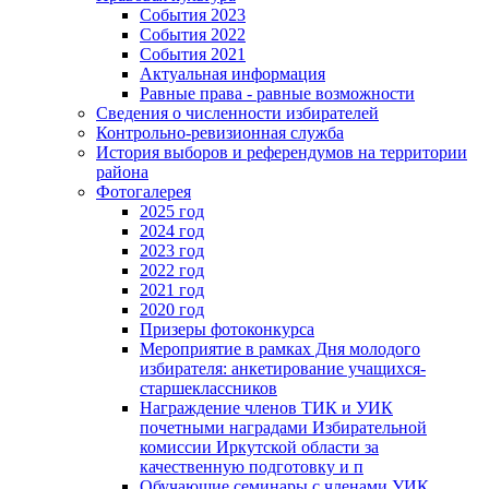
События 2023
События 2022
События 2021
Актуальная информация
Равные права - равные возможности
Сведения о численности избирателей
Контрольно-ревизионная служба
История выборов и референдумов на территории
района
Фотогалерея
2025 год
2024 год
2023 год
2022 год
2021 год
2020 год
Призеры фотоконкурса
Мероприятие в рамках Дня молодого
избирателя: анкетирование учащихся-
старшеклассников
Награждение членов ТИК и УИК
почетными наградами Избирательной
комиссии Иркутской области за
качественную подготовку и п
Обучающие семинары с членами УИК