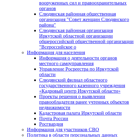
вооруженных сил и правоохранительных
органов
Слюдянская районная общественная
организация "Совет женщин Слюдянского
района"
Слюдянская районная организация
Иркутской областной организации
общероссийской общественной организации
"Всероссийское о
Информация для населения
Информация о деятельности органов
местного самоуправления
Управление Росреестра по Иркутской
области
Слюдянский филиал областного
государственного казенного учреждения
«Кадровый центр Иркутской области»
Проекты решения о выявлении
правообладателя ранее учтенных объектов
недвижимости
Кадастровая палата Иркутской области
Почта России
Росгвардия
Информация для участников СВО
Политика в области персональных данных