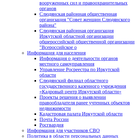
вооруженных сил и правоохранительных
органов
Слюдянская районная общественная
организация "Совет женщин Слюдянского
района"
Слюдянская районная организация
Иркутской областной организации
общероссийской общественной организации
"Всероссийское о
Информация для населения
Информация о деятельности органов
местного самоуправления
Управление Росреестра по Иркутской
области
Слюдянский филиал областного
государственного казенного учреждения
«Кадровый центр Иркутской области»
Проекты решения о выявлении
правообладателя ранее учтенных объектов
недвижимости
Кадастровая палата Иркутской области
Почта России
Росгвардия
Информация для участников СВО
Политика в области персональных данных