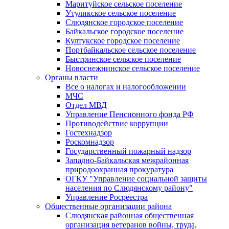
Маритуйское сельское поселение
Утуликское сельское поселение
Слюдянское городское поселение
Байкальское городское поселение
Култукское городское поселение
Портбайкальское сельское поселение
Быстринское сельское поселение
Новоснежнинское сельское поселение
Органы власти
Все о налогах и налогообложении
МЧС
Отдел МВД
Управление Пенсионного фонда РФ
Противодействие коррупции
Гостехнадзор
Роскомнадзор
Государственный пожарный надзор
Западно-Байкальская межрайонная
природоохранная прокуратура
ОГКУ "Управление социальной защиты
населения по Слюдянскому району"
Управление Росреестра
Общественные организации района
Слюдянская районная общественная
организация ветеранов войны, труда,