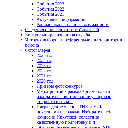
События 2023
События 2022
События 2021
Актуальная информация
Равные права - равные возможности
Сведения о численности избирателей
Контрольно-ревизионная служба
История выборов и референдумов на территории
района
Фотогалерея
2025 год
2024 год
2023 год
2022 год
2021 год
2020 год
Призеры фотоконкурса
Мероприятие в рамках Дня молодого
избирателя: анкетирование учащихся-
старшеклассников
Награждение членов ТИК и УИК
почетными наградами Избирательной
комиссии Иркутской области за
качественную подготовку и п
Обучающие семинары с членами УИК