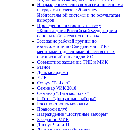
Награждение членов комиссий почетными
наградами в связи с 20-летием
Избирательной системы и по результатам
выборов
Проведение викторины на тему
«Конституция Российской Федерации и
основы избирательного права»
Заседание рабочей группы по
взаимодействию Слюдянской ТИК с
местными отделениями общественных
организаций инвалидов ИО
Совместное заседание ТИК и МИК
Разное
День молодежи
УИК
Форум "Байкал"
Семинар УИК 2018
Семинар "Лига молодых"
Работы "Доступные выборы"
Россию строить молодым!
Правовой клуб
Награждение "Доступные выборы"
Заседание МИК
Диспут 9 или 11
День молодого избирателя