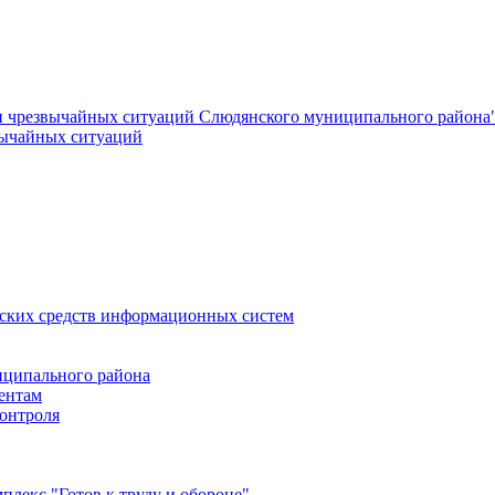
и чрезвычайных ситуаций Слюдянского муниципального района
вычайных ситуаций
еских средств информационных систем
ципального района
ентам
онтроля
лекс "Готов к труду и обороне"