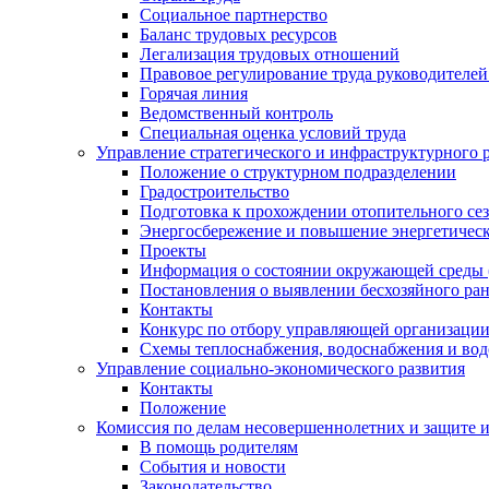
Социальное партнерство
Баланс трудовых ресурсов
Легализация трудовых отношений
Правовое регулирование труда руководителе
Горячая линия
Ведомственный контроль
Специальная оценка условий труда
Управление стратегического и инфраструктурного 
Положение о структурном подразделении
Градостроительство
Подготовка к прохождении отопительного се
Энергосбережение и повышение энергетичес
Проекты
Информация о состоянии окружающей среды 
Постановления о выявлении бесхозяйного ра
Контакты
Конкурс по отбору управляющей организаци
Схемы теплоснабжения, водоснабжения и вод
Управление социально-экономического развития
Контакты
Положение
Комиссия по делам несовершеннолетних и защите 
В помощь родителям
События и новости
Законодательство