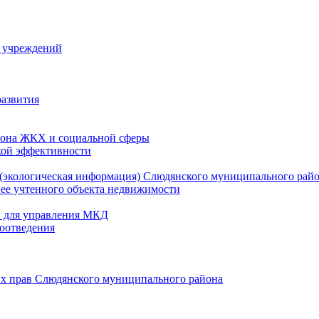
й учреждений
развития
зона ЖКХ и социальной сферы
кой эффективности
(экологическая информация) Слюдянского муниципального рай
нее учтенного объекта недвижимости
и для управления МКД
оотведения
их прав Слюдянского муниципального района