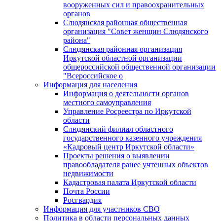
вооруженных сил и правоохранительных
органов
Слюдянская районная общественная
организация "Совет женщин Слюдянского
района"
Слюдянская районная организация
Иркутской областной организации
общероссийской общественной организации
"Всероссийское о
Информация для населения
Информация о деятельности органов
местного самоуправления
Управление Росреестра по Иркутской
области
Слюдянский филиал областного
государственного казенного учреждения
«Кадровый центр Иркутской области»
Проекты решения о выявлении
правообладателя ранее учтенных объектов
недвижимости
Кадастровая палата Иркутской области
Почта России
Росгвардия
Информация для участников СВО
Политика в области персональных данных