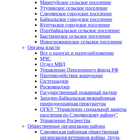
Маритуйское сельское поселение
Утуликское сельское поселение
Слюдянское городское поселение
Байкальское городское поселение
Култукское городское поселение
Портбайкальское сельское поселение
Быстринское сельское поселение
Новоснежнинское сельское поселение
Органы власти
Все о налогах и налогообложении
МЧС
Отдел МВД
Управление Пенсионного фонда РФ
Противодействие коррупции
Гостехнадзор
Роскомнадзор
Государственный пожарный надзор
Западно-Байкальская межрайонная
природоохранная прокуратура
ОГКУ "Управление социальной защиты
населения по Слюдянскому району"
Управление Росреестра
Общественные организации района
Слюдянская районная общественная
организация ветеранов войны, труда,