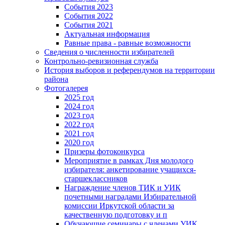
События 2023
События 2022
События 2021
Актуальная информация
Равные права - равные возможности
Сведения о численности избирателей
Контрольно-ревизионная служба
История выборов и референдумов на территории
района
Фотогалерея
2025 год
2024 год
2023 год
2022 год
2021 год
2020 год
Призеры фотоконкурса
Мероприятие в рамках Дня молодого
избирателя: анкетирование учащихся-
старшеклассников
Награждение членов ТИК и УИК
почетными наградами Избирательной
комиссии Иркутской области за
качественную подготовку и п
Обучающие семинары с членами УИК