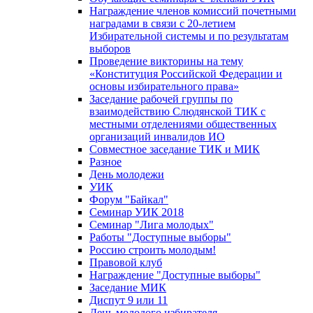
Награждение членов комиссий почетными
наградами в связи с 20-летием
Избирательной системы и по результатам
выборов
Проведение викторины на тему
«Конституция Российской Федерации и
основы избирательного права»
Заседание рабочей группы по
взаимодействию Слюдянской ТИК с
местными отделениями общественных
организаций инвалидов ИО
Совместное заседание ТИК и МИК
Разное
День молодежи
УИК
Форум "Байкал"
Семинар УИК 2018
Семинар "Лига молодых"
Работы "Доступные выборы"
Россию строить молодым!
Правовой клуб
Награждение "Доступные выборы"
Заседание МИК
Диспут 9 или 11
День молодого избирателя