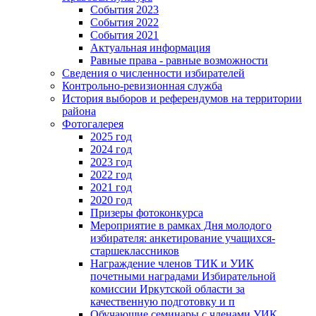
События 2023
События 2022
События 2021
Актуальная информация
Равные права - равные возможности
Сведения о численности избирателей
Контрольно-ревизионная служба
История выборов и референдумов на территории
района
Фотогалерея
2025 год
2024 год
2023 год
2022 год
2021 год
2020 год
Призеры фотоконкурса
Мероприятие в рамках Дня молодого
избирателя: анкетирование учащихся-
старшеклассников
Награждение членов ТИК и УИК
почетными наградами Избирательной
комиссии Иркутской области за
качественную подготовку и п
Обучающие семинары с членами УИК