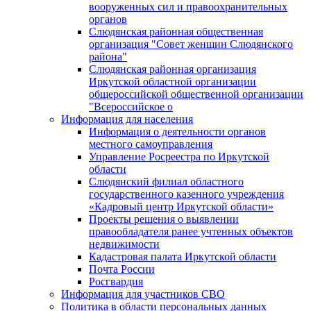
вооруженных сил и правоохранительных
органов
Слюдянская районная общественная
организация "Совет женщин Слюдянского
района"
Слюдянская районная организация
Иркутской областной организации
общероссийской общественной организации
"Всероссийское о
Информация для населения
Информация о деятельности органов
местного самоуправления
Управление Росреестра по Иркутской
области
Слюдянский филиал областного
государственного казенного учреждения
«Кадровый центр Иркутской области»
Проекты решения о выявлении
правообладателя ранее учтенных объектов
недвижимости
Кадастровая палата Иркутской области
Почта России
Росгвардия
Информация для участников СВО
Политика в области персональных данных