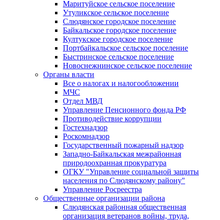
Маритуйское сельское поселение
Утуликское сельское поселение
Слюдянское городское поселение
Байкальское городское поселение
Култукское городское поселение
Портбайкальское сельское поселение
Быстринское сельское поселение
Новоснежнинское сельское поселение
Органы власти
Все о налогах и налогообложении
МЧС
Отдел МВД
Управление Пенсионного фонда РФ
Противодействие коррупции
Гостехнадзор
Роскомнадзор
Государственный пожарный надзор
Западно-Байкальская межрайонная
природоохранная прокуратура
ОГКУ "Управление социальной защиты
населения по Слюдянскому району"
Управление Росреестра
Общественные организации района
Слюдянская районная общественная
организация ветеранов войны, труда,