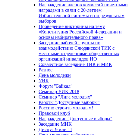
Награждение членов комиссий почетными
наградами в связи с 20-летием
Избирательной системы и по результатам
выборов
Проведение викторины на тему
«Конституция Российской Федерации и
основы избирательного права»
Заседание рабочей группы по
взаимодействию Слюдянской ТИК с
местными отделениями общественных
организаций инвалидов ИО
Совместное заседание ТИК и МИК
Разное
День молодежи
УИК
Форум "Байкал"
Семинар УИК 2018
Семинар "Лига молодых"
Работы "Доступные выборы"
Россию строить молодым!
Правовой клуб
Награждение "Доступные выборы"
Заседание МИК
Диспут 9 или 11
День молодого избирателя