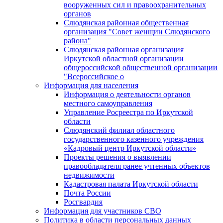
вооруженных сил и правоохранительных
органов
Слюдянская районная общественная
организация "Совет женщин Слюдянского
района"
Слюдянская районная организация
Иркутской областной организации
общероссийской общественной организации
"Всероссийское о
Информация для населения
Информация о деятельности органов
местного самоуправления
Управление Росреестра по Иркутской
области
Слюдянский филиал областного
государственного казенного учреждения
«Кадровый центр Иркутской области»
Проекты решения о выявлении
правообладателя ранее учтенных объектов
недвижимости
Кадастровая палата Иркутской области
Почта России
Росгвардия
Информация для участников СВО
Политика в области персональных данных