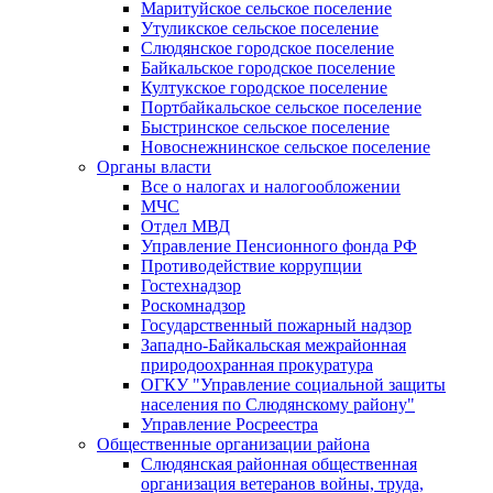
Маритуйское сельское поселение
Утуликское сельское поселение
Слюдянское городское поселение
Байкальское городское поселение
Култукское городское поселение
Портбайкальское сельское поселение
Быстринское сельское поселение
Новоснежнинское сельское поселение
Органы власти
Все о налогах и налогообложении
МЧС
Отдел МВД
Управление Пенсионного фонда РФ
Противодействие коррупции
Гостехнадзор
Роскомнадзор
Государственный пожарный надзор
Западно-Байкальская межрайонная
природоохранная прокуратура
ОГКУ "Управление социальной защиты
населения по Слюдянскому району"
Управление Росреестра
Общественные организации района
Слюдянская районная общественная
организация ветеранов войны, труда,