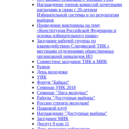
Награждение членов комиссий почетными
наградами в связи с 20-летием
Избирательной системы и по результатам
выборов
Проведение викторины на тему
«Конституция Российской Федерации и
основы избирательного права»
Заседание рабочей группы по
взаимодействию Слюдянской ТИК с
местными отделениями общественных
организаций инвалидов ИО
Совместное заседание ТИК и МИК
Разное
День молодежи
УИК
Форум "Байкал"
Семинар УИК 2018
Семинар "Лига молодых"
Работы "Доступные выборы"
Россию строить молодым!
Правовой клуб
Награждение "Доступные выборы"
Заседание МИК
Диспут 9 или 11
День молодого избирателя