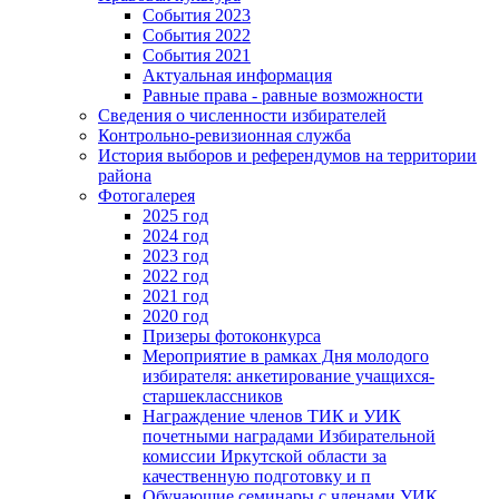
События 2023
События 2022
События 2021
Актуальная информация
Равные права - равные возможности
Сведения о численности избирателей
Контрольно-ревизионная служба
История выборов и референдумов на территории
района
Фотогалерея
2025 год
2024 год
2023 год
2022 год
2021 год
2020 год
Призеры фотоконкурса
Мероприятие в рамках Дня молодого
избирателя: анкетирование учащихся-
старшеклассников
Награждение членов ТИК и УИК
почетными наградами Избирательной
комиссии Иркутской области за
качественную подготовку и п
Обучающие семинары с членами УИК