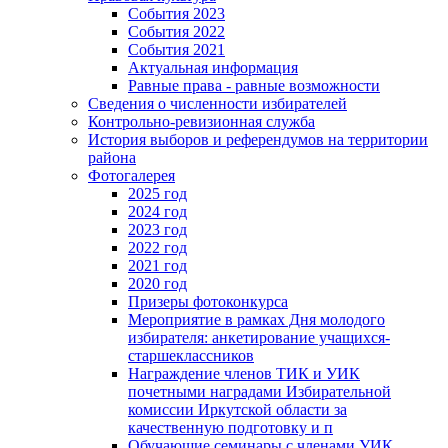
События 2023
События 2022
События 2021
Актуальная информация
Равные права - равные возможности
Сведения о численности избирателей
Контрольно-ревизионная служба
История выборов и референдумов на территории
района
Фотогалерея
2025 год
2024 год
2023 год
2022 год
2021 год
2020 год
Призеры фотоконкурса
Мероприятие в рамках Дня молодого
избирателя: анкетирование учащихся-
старшеклассников
Награждение членов ТИК и УИК
почетными наградами Избирательной
комиссии Иркутской области за
качественную подготовку и п
Обучающие семинары с членами УИК