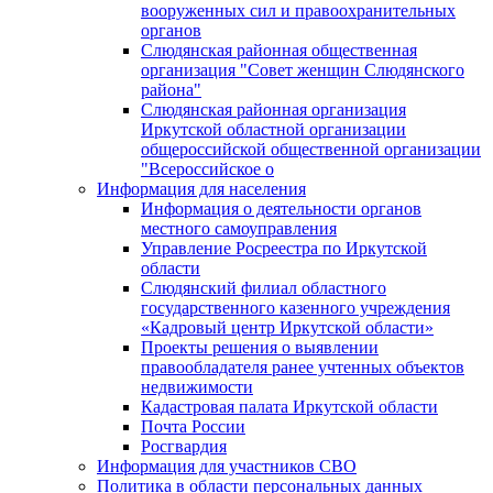
вооруженных сил и правоохранительных
органов
Слюдянская районная общественная
организация "Совет женщин Слюдянского
района"
Слюдянская районная организация
Иркутской областной организации
общероссийской общественной организации
"Всероссийское о
Информация для населения
Информация о деятельности органов
местного самоуправления
Управление Росреестра по Иркутской
области
Слюдянский филиал областного
государственного казенного учреждения
«Кадровый центр Иркутской области»
Проекты решения о выявлении
правообладателя ранее учтенных объектов
недвижимости
Кадастровая палата Иркутской области
Почта России
Росгвардия
Информация для участников СВО
Политика в области персональных данных