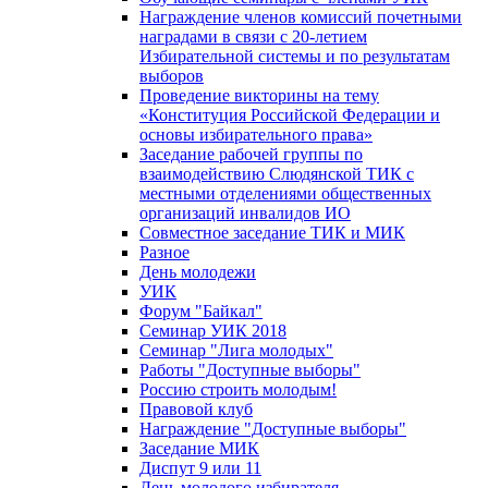
Награждение членов комиссий почетными
наградами в связи с 20-летием
Избирательной системы и по результатам
выборов
Проведение викторины на тему
«Конституция Российской Федерации и
основы избирательного права»
Заседание рабочей группы по
взаимодействию Слюдянской ТИК с
местными отделениями общественных
организаций инвалидов ИО
Совместное заседание ТИК и МИК
Разное
День молодежи
УИК
Форум "Байкал"
Семинар УИК 2018
Семинар "Лига молодых"
Работы "Доступные выборы"
Россию строить молодым!
Правовой клуб
Награждение "Доступные выборы"
Заседание МИК
Диспут 9 или 11
День молодого избирателя