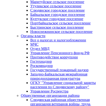
Маритуйское сельское поселение
Утуликское сельское поселение
Слюдянское городское поселение
Байкальское городское поселение
Култукское городское поселение
Портбайкальское сельское поселение
Быстринское сельское поселение
Новоснежнинское сельское поселение
Органы власти
Все о налогах и налогообложении
МЧС
Отдел МВД
Управление Пенсионного фонда РФ
Противодействие коррупции
Гостехнадзор
Роскомнадзор
Государственный пожарный надзор
Западно-Байкальская межрайонная
природоохранная прокуратура
ОГКУ "Управление социальной защиты
населения по Слюдянскому району"
Управление Росреестра
Общественные организации района
Слюдянская районная общественная
организация ветеранов войны, труда,