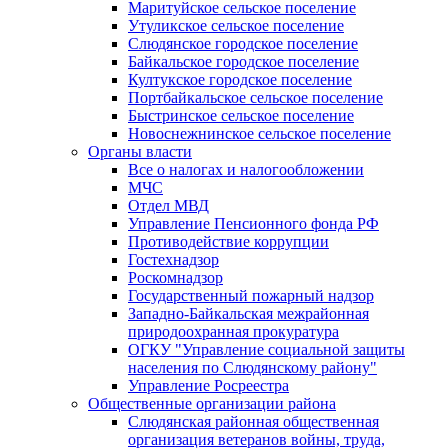
Маритуйское сельское поселение
Утуликское сельское поселение
Слюдянское городское поселение
Байкальское городское поселение
Култукское городское поселение
Портбайкальское сельское поселение
Быстринское сельское поселение
Новоснежнинское сельское поселение
Органы власти
Все о налогах и налогообложении
МЧС
Отдел МВД
Управление Пенсионного фонда РФ
Противодействие коррупции
Гостехнадзор
Роскомнадзор
Государственный пожарный надзор
Западно-Байкальская межрайонная
природоохранная прокуратура
ОГКУ "Управление социальной защиты
населения по Слюдянскому району"
Управление Росреестра
Общественные организации района
Слюдянская районная общественная
организация ветеранов войны, труда,