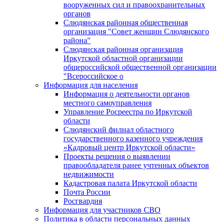
вооруженных сил и правоохранительных
органов
Слюдянская районная общественная
организация "Совет женщин Слюдянского
района"
Слюдянская районная организация
Иркутской областной организации
общероссийской общественной организации
"Всероссийское о
Информация для населения
Информация о деятельности органов
местного самоуправления
Управление Росреестра по Иркутской
области
Слюдянский филиал областного
государственного казенного учреждения
«Кадровый центр Иркутской области»
Проекты решения о выявлении
правообладателя ранее учтенных объектов
недвижимости
Кадастровая палата Иркутской области
Почта России
Росгвардия
Информация для участников СВО
Политика в области персональных данных