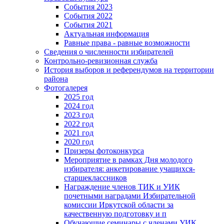
События 2023
События 2022
События 2021
Актуальная информация
Равные права - равные возможности
Сведения о численности избирателей
Контрольно-ревизионная служба
История выборов и референдумов на территории
района
Фотогалерея
2025 год
2024 год
2023 год
2022 год
2021 год
2020 год
Призеры фотоконкурса
Мероприятие в рамках Дня молодого
избирателя: анкетирование учащихся-
старшеклассников
Награждение членов ТИК и УИК
почетными наградами Избирательной
комиссии Иркутской области за
качественную подготовку и п
Обучающие семинары с членами УИК