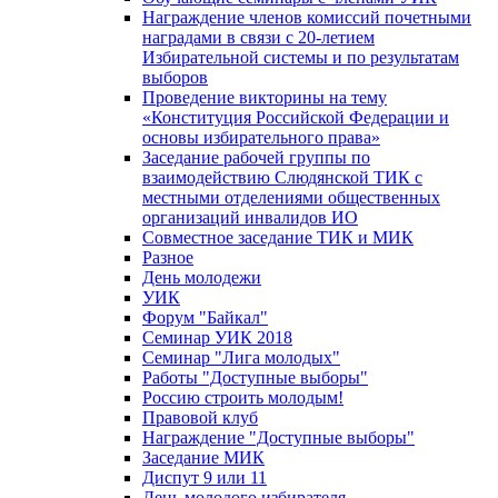
Награждение членов комиссий почетными
наградами в связи с 20-летием
Избирательной системы и по результатам
выборов
Проведение викторины на тему
«Конституция Российской Федерации и
основы избирательного права»
Заседание рабочей группы по
взаимодействию Слюдянской ТИК с
местными отделениями общественных
организаций инвалидов ИО
Совместное заседание ТИК и МИК
Разное
День молодежи
УИК
Форум "Байкал"
Семинар УИК 2018
Семинар "Лига молодых"
Работы "Доступные выборы"
Россию строить молодым!
Правовой клуб
Награждение "Доступные выборы"
Заседание МИК
Диспут 9 или 11
День молодого избирателя