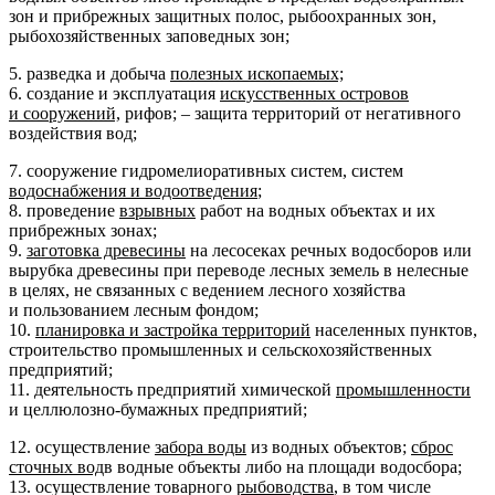
зон и прибрежных защитных полос, рыбоохранных зон,
рыбохозяйственных заповедных зон;
5. разведка и добыча
полезных ископаемых;
6. создание и эксплуатация
искусственных островов
и сооружений,
рифов; – защита территорий от негативного
воздействия вод;
7. сооружение гидромелиоративных систем, систем
водоснабжения и водоотведения
;
8. проведение
взрывных
работ на водных объектах и их
прибрежных зонах;
9.
заготовка древесины
на лесосеках речных водосборов или
вырубка древесины при переводе лесных земель в нелесные
в целях, не связанных с ведением лесного хозяйства
и пользованием лесным фондом;
10.
планировка и застройка территорий
населенных пунктов,
строительство промышленных и сельскохозяйственных
предприятий;
11. деятельность предприятий химической
промышленности
и целлюлозно-бумажных предприятий;
12. осуществление
забора воды
из водных объектов;
сброс
сточных вод
в водные объекты либо на площади водосбора;
13. осуществление товарного
рыбоводства
, в том числе