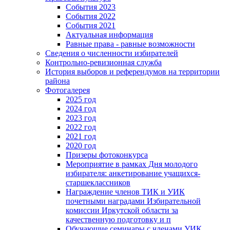
События 2023
События 2022
События 2021
Актуальная информация
Равные права - равные возможности
Сведения о численности избирателей
Контрольно-ревизионная служба
История выборов и референдумов на территории
района
Фотогалерея
2025 год
2024 год
2023 год
2022 год
2021 год
2020 год
Призеры фотоконкурса
Мероприятие в рамках Дня молодого
избирателя: анкетирование учащихся-
старшеклассников
Награждение членов ТИК и УИК
почетными наградами Избирательной
комиссии Иркутской области за
качественную подготовку и п
Обучающие семинары с членами УИК