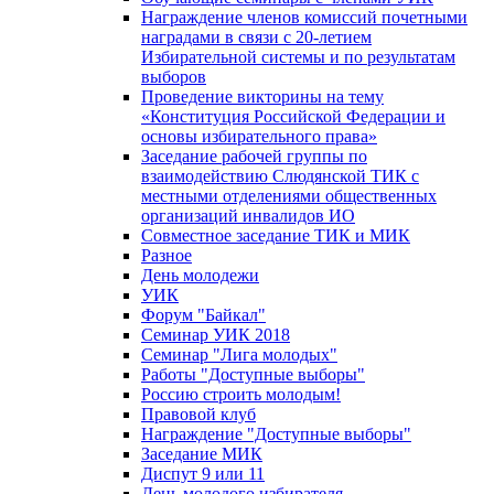
Награждение членов комиссий почетными
наградами в связи с 20-летием
Избирательной системы и по результатам
выборов
Проведение викторины на тему
«Конституция Российской Федерации и
основы избирательного права»
Заседание рабочей группы по
взаимодействию Слюдянской ТИК с
местными отделениями общественных
организаций инвалидов ИО
Совместное заседание ТИК и МИК
Разное
День молодежи
УИК
Форум "Байкал"
Семинар УИК 2018
Семинар "Лига молодых"
Работы "Доступные выборы"
Россию строить молодым!
Правовой клуб
Награждение "Доступные выборы"
Заседание МИК
Диспут 9 или 11
День молодого избирателя