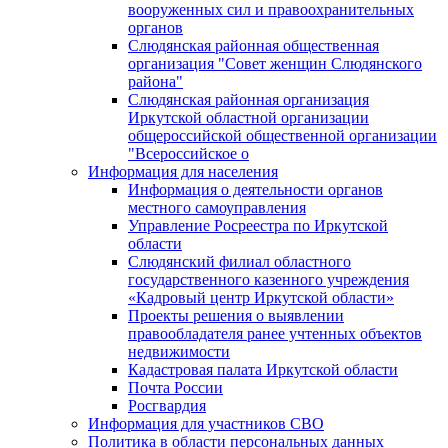
вооруженных сил и правоохранительных
органов
Слюдянская районная общественная
организация "Совет женщин Слюдянского
района"
Слюдянская районная организация
Иркутской областной организации
общероссийской общественной организации
"Всероссийское о
Информация для населения
Информация о деятельности органов
местного самоуправления
Управление Росреестра по Иркутской
области
Слюдянский филиал областного
государственного казенного учреждения
«Кадровый центр Иркутской области»
Проекты решения о выявлении
правообладателя ранее учтенных объектов
недвижимости
Кадастровая палата Иркутской области
Почта России
Росгвардия
Информация для участников СВО
Политика в области персональных данных