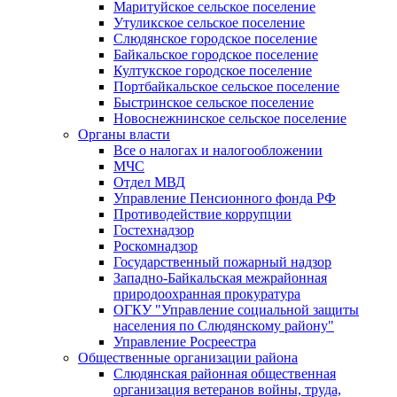
Маритуйское сельское поселение
Утуликское сельское поселение
Слюдянское городское поселение
Байкальское городское поселение
Култукское городское поселение
Портбайкальское сельское поселение
Быстринское сельское поселение
Новоснежнинское сельское поселение
Органы власти
Все о налогах и налогообложении
МЧС
Отдел МВД
Управление Пенсионного фонда РФ
Противодействие коррупции
Гостехнадзор
Роскомнадзор
Государственный пожарный надзор
Западно-Байкальская межрайонная
природоохранная прокуратура
ОГКУ "Управление социальной защиты
населения по Слюдянскому району"
Управление Росреестра
Общественные организации района
Слюдянская районная общественная
организация ветеранов войны, труда,