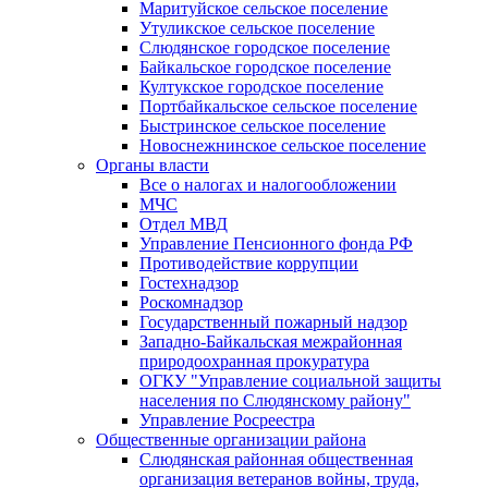
Маритуйское сельское поселение
Утуликское сельское поселение
Слюдянское городское поселение
Байкальское городское поселение
Култукское городское поселение
Портбайкальское сельское поселение
Быстринское сельское поселение
Новоснежнинское сельское поселение
Органы власти
Все о налогах и налогообложении
МЧС
Отдел МВД
Управление Пенсионного фонда РФ
Противодействие коррупции
Гостехнадзор
Роскомнадзор
Государственный пожарный надзор
Западно-Байкальская межрайонная
природоохранная прокуратура
ОГКУ "Управление социальной защиты
населения по Слюдянскому району"
Управление Росреестра
Общественные организации района
Слюдянская районная общественная
организация ветеранов войны, труда,