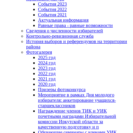
События 2023
События 2022
События 2021
Актуальная информация
Равные права - равные возможности
Сведения о численности избирателей
Контрольно-ревизионная служба
История выборов и референдумов на территории
района
Фотогалерея
2025 год
2024 год
2023 год
2022 год
2021 год
2020 год
Призеры фотоконкурса
Мероприятие в рамках Дня молодого
избирателя: анкетирование учащихся-
старшеклассников
Награждение членов ТИК и УИК
почетными наградами Избирательной
комиссии Иркутской области за
качественную подготовку и п
Обучающие семинары с членами УИК