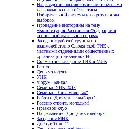
Награждение членов комиссий почетными
наградами в связи с 20-летием
Избирательной системы и по результатам
выборов
Проведение викторины на тему
«Конституция Российской Федерации и
основы избирательного права»
Заседание рабочей группы по
взаимодействию Слюдянской ТИК с
местными отделениями общественных
организаций инвалидов ИО
Совместное заседание ТИК и МИК
Разное
День молодежи
УИК
Форум "Байкал"
Семинар УИК 2018
Семинар "Лига молодых"
Работы "Доступные выборы"
Россию строить молодым!
Правовой клуб
Награждение "Доступные выборы"
Заседание МИК
Диспут 9 или 11
День молодого избирателя