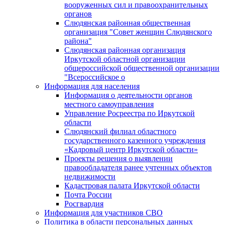
вооруженных сил и правоохранительных
органов
Слюдянская районная общественная
организация "Совет женщин Слюдянского
района"
Слюдянская районная организация
Иркутской областной организации
общероссийской общественной организации
"Всероссийское о
Информация для населения
Информация о деятельности органов
местного самоуправления
Управление Росреестра по Иркутской
области
Слюдянский филиал областного
государственного казенного учреждения
«Кадровый центр Иркутской области»
Проекты решения о выявлении
правообладателя ранее учтенных объектов
недвижимости
Кадастровая палата Иркутской области
Почта России
Росгвардия
Информация для участников СВО
Политика в области персональных данных