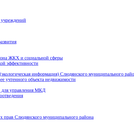
й учреждений
развития
зона ЖКХ и социальной сферы
кой эффективности
(экологическая информация) Слюдянского муниципального рай
нее учтенного объекта недвижимости
и для управления МКД
оотведения
их прав Слюдянского муниципального района