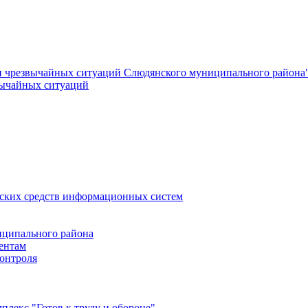
и чрезвычайных ситуаций Слюдянского муниципального района
вычайных ситуаций
еских средств информационных систем
ципального района
ентам
онтроля
лекс "Готов к труду и обороне"