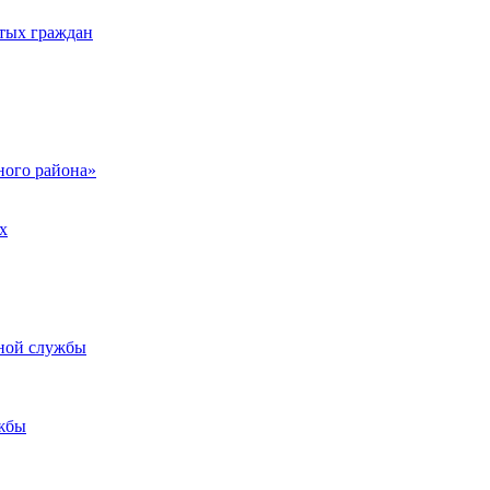
тых граждан
ого района»
х
ьной службы
жбы