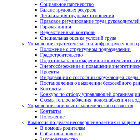
Социальное партнерство
Баланс трудовых ресурсов
Легализация трудовых отношений
Правовое регулирование труда руководителе
Горячая линия
Ведомственный контроль
Специальная оценка условий труда
Управление стратегического и инфраструктурного 
Положение о структурном подразделении
Градостроительство
Подготовка к прохождении отопительного се
Энергосбережение и повышение энергетичес
Проекты
Информация о состоянии окружающей среды 
Постановления о выявлении бесхозяйного ра
Контакты
Конкурс по отбору управляющей организаци
Схемы теплоснабжения, водоснабжения и вод
Управление социально-экономического развития
Контакты
Положение
Комиссия по делам несовершеннолетних и защите 
В помощь родителям
События и новости
Законодательство