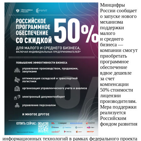
Минцифры
России сообщает
о запуске нового
механизма
поддержки
малого
и среднего
бизнеса —
компании смогут
приобретать
программное
обеспечение
вдвое дешевле
за счет
компенсации
50% стоимости
лицензии
производителям.
Мера поддержки
реализуется
Российским
фондом развития
информационных технологий в рамках федерального проекта