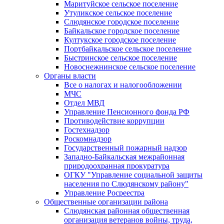
Маритуйское сельское поселение
Утуликское сельское поселение
Слюдянское городское поселение
Байкальское городское поселение
Култукское городское поселение
Портбайкальское сельское поселение
Быстринское сельское поселение
Новоснежнинское сельское поселение
Органы власти
Все о налогах и налогообложении
МЧС
Отдел МВД
Управление Пенсионного фонда РФ
Противодействие коррупции
Гостехнадзор
Роскомнадзор
Государственный пожарный надзор
Западно-Байкальская межрайонная
природоохранная прокуратура
ОГКУ "Управление социальной защиты
населения по Слюдянскому району"
Управление Росреестра
Общественные организации района
Слюдянская районная общественная
организация ветеранов войны, труда,