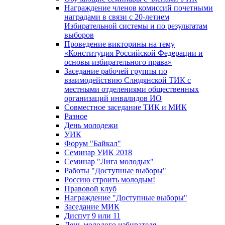
Награждение членов комиссий почетными
наградами в связи с 20-летием
Избирательной системы и по результатам
выборов
Проведение викторины на тему
«Конституция Российской Федерации и
основы избирательного права»
Заседание рабочей группы по
взаимодействию Слюдянской ТИК с
местными отделениями общественных
организаций инвалидов ИО
Совместное заседание ТИК и МИК
Разное
День молодежи
УИК
Форум "Байкал"
Семинар УИК 2018
Семинар "Лига молодых"
Работы "Доступные выборы"
Россию строить молодым!
Правовой клуб
Награждение "Доступные выборы"
Заседание МИК
Диспут 9 или 11
День молодого избирателя