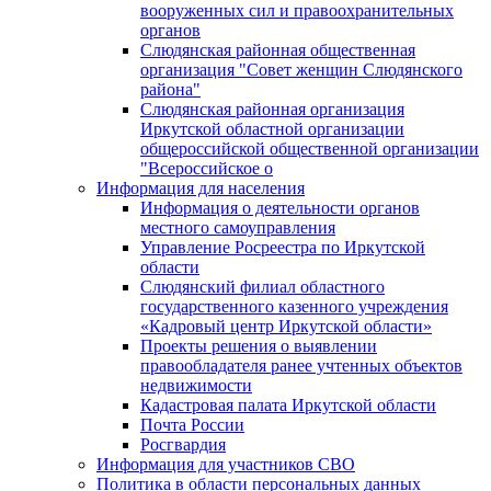
вооруженных сил и правоохранительных
органов
Слюдянская районная общественная
организация "Совет женщин Слюдянского
района"
Слюдянская районная организация
Иркутской областной организации
общероссийской общественной организации
"Всероссийское о
Информация для населения
Информация о деятельности органов
местного самоуправления
Управление Росреестра по Иркутской
области
Слюдянский филиал областного
государственного казенного учреждения
«Кадровый центр Иркутской области»
Проекты решения о выявлении
правообладателя ранее учтенных объектов
недвижимости
Кадастровая палата Иркутской области
Почта России
Росгвардия
Информация для участников СВО
Политика в области персональных данных