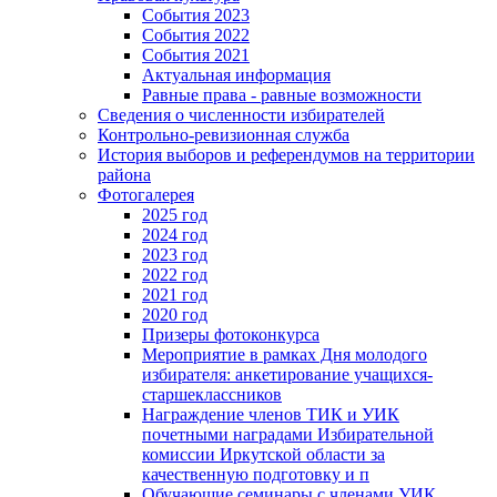
События 2023
События 2022
События 2021
Актуальная информация
Равные права - равные возможности
Сведения о численности избирателей
Контрольно-ревизионная служба
История выборов и референдумов на территории
района
Фотогалерея
2025 год
2024 год
2023 год
2022 год
2021 год
2020 год
Призеры фотоконкурса
Мероприятие в рамках Дня молодого
избирателя: анкетирование учащихся-
старшеклассников
Награждение членов ТИК и УИК
почетными наградами Избирательной
комиссии Иркутской области за
качественную подготовку и п
Обучающие семинары с членами УИК