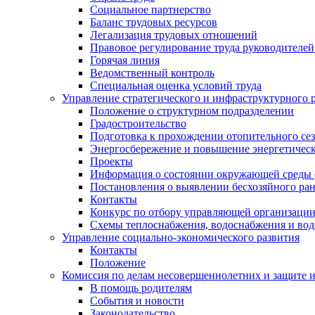
Социальное партнерство
Баланс трудовых ресурсов
Легализация трудовых отношений
Правовое регулирование труда руководителе
Горячая линия
Ведомственный контроль
Специальная оценка условий труда
Управление стратегического и инфраструктурного 
Положение о структурном подразделении
Градостроительство
Подготовка к прохождении отопительного се
Энергосбережение и повышение энергетичес
Проекты
Информация о состоянии окружающей среды 
Постановления о выявлении бесхозяйного ра
Контакты
Конкурс по отбору управляющей организаци
Схемы теплоснабжения, водоснабжения и вод
Управление социально-экономического развития
Контакты
Положение
Комиссия по делам несовершеннолетних и защите 
В помощь родителям
События и новости
Законодательство