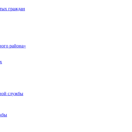
тых граждан
ого района»
х
ьной службы
жбы