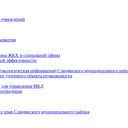
й учреждений
развития
зона ЖКХ и социальной сферы
кой эффективности
(экологическая информация) Слюдянского муниципального рай
нее учтенного объекта недвижимости
и для управления МКД
оотведения
их прав Слюдянского муниципального района