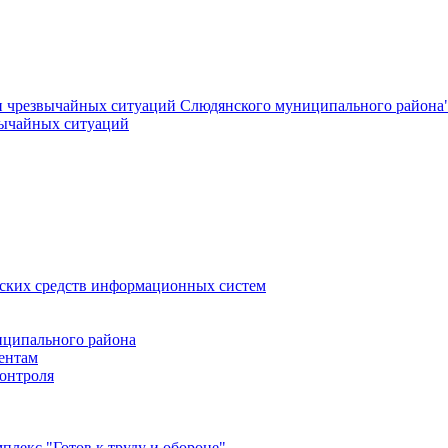
и чрезвычайных ситуаций Слюдянского муниципального района
вычайных ситуаций
еских средств информационных систем
ципального района
ентам
онтроля
лекс "Готов к труду и обороне"