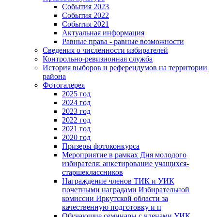
События 2023
События 2022
События 2021
Актуальная информация
Равные права - равные возможности
Сведения о численности избирателей
Контрольно-ревизионная служба
История выборов и референдумов на территории
района
Фотогалерея
2025 год
2024 год
2023 год
2022 год
2021 год
2020 год
Призеры фотоконкурса
Мероприятие в рамках Дня молодого
избирателя: анкетирование учащихся-
старшеклассников
Награждение членов ТИК и УИК
почетными наградами Избирательной
комиссии Иркутской области за
качественную подготовку и п
Обучающие семинары с членами УИК