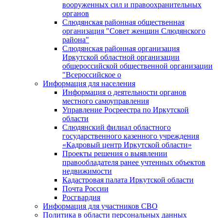
вооруженных сил и правоохранительных
органов
Слюдянская районная общественная
организация "Совет женщин Слюдянского
района"
Слюдянская районная организация
Иркутской областной организации
общероссийской общественной организации
"Всероссийское о
Информация для населения
Информация о деятельности органов
местного самоуправления
Управление Росреестра по Иркутской
области
Слюдянский филиал областного
государственного казенного учреждения
«Кадровый центр Иркутской области»
Проекты решения о выявлении
правообладателя ранее учтенных объектов
недвижимости
Кадастровая палата Иркутской области
Почта России
Росгвардия
Информация для участников СВО
Политика в области персональных данных