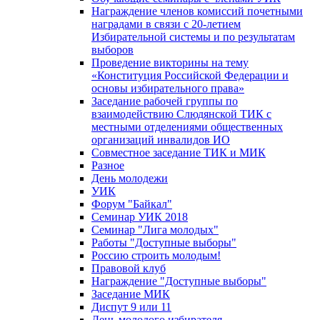
Награждение членов комиссий почетными
наградами в связи с 20-летием
Избирательной системы и по результатам
выборов
Проведение викторины на тему
«Конституция Российской Федерации и
основы избирательного права»
Заседание рабочей группы по
взаимодействию Слюдянской ТИК с
местными отделениями общественных
организаций инвалидов ИО
Совместное заседание ТИК и МИК
Разное
День молодежи
УИК
Форум "Байкал"
Семинар УИК 2018
Семинар "Лига молодых"
Работы "Доступные выборы"
Россию строить молодым!
Правовой клуб
Награждение "Доступные выборы"
Заседание МИК
Диспут 9 или 11
День молодого избирателя