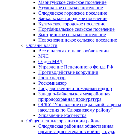
Маритуйское сельское поселение
Утуликское сельское поселение
Слюдянское городское поселение
Байкальское городское поселение
Култукское городское поселение
Портбайкальское сельское поселение
Быстринское сельское поселение
Новоснежнинское сельское поселение
Органы власти
Все о налогах и налогообложении
МЧС
Отдел МВД
Управление Пенсионного фонда РФ
Противодействие коррупции
Гостехнадзор
Роскомнадзор
Государственный пожарный надзор
Западно-Байкальская межрайонная
природоохранная прокуратура
ОГКУ "Управление социальной защиты
населения по Слюдянскому району"
Управление Росреестра
Общественные организации района
Слюдянская районная общественная
организация ветеранов войны, труда,