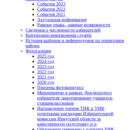
События 2023
События 2022
События 2021
Актуальная информация
Равные права - равные возможности
Сведения о численности избирателей
Контрольно-ревизионная служба
История выборов и референдумов на территории
района
Фотогалерея
2025 год
2024 год
2023 год
2022 год
2021 год
2020 год
Призеры фотоконкурса
Мероприятие в рамках Дня молодого
избирателя: анкетирование учащихся-
старшеклассников
Награждение членов ТИК и УИК
почетными наградами Избирательной
комиссии Иркутской области за
качественную подготовку и п
Обучающие семинары с членами УИК