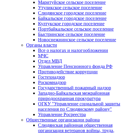
Маритуйское сельское поселение
Утуликское сельское поселение
Слюдянское городское поселение
Байкальское городское поселение
Култукское городское поселение
Портбайкальское сельское поселение
Быстринское сельское поселение
Новоснежнинское сельское поселение
Органы власти
Все о налогах и налогообложении
МЧС
Отдел МВД
Управление Пенсионного фонда РФ
Противодействие коррупции
Гостехнадзор
Роскомнадзор
Государственный пожарный надзор
Западно-Байкальская межрайонная
природоохранная прокуратура
ОГКУ "Управление социальной защиты
населения по Слюдянскому району"
Управление Росреестра
Общественные организации района
Слюдянская районная общественная
организация ветеранов войны, труда,