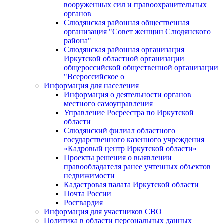
вооруженных сил и правоохранительных
органов
Слюдянская районная общественная
организация "Совет женщин Слюдянского
района"
Слюдянская районная организация
Иркутской областной организации
общероссийской общественной организации
"Всероссийское о
Информация для населения
Информация о деятельности органов
местного самоуправления
Управление Росреестра по Иркутской
области
Слюдянский филиал областного
государственного казенного учреждения
«Кадровый центр Иркутской области»
Проекты решения о выявлении
правообладателя ранее учтенных объектов
недвижимости
Кадастровая палата Иркутской области
Почта России
Росгвардия
Информация для участников СВО
Политика в области персональных данных