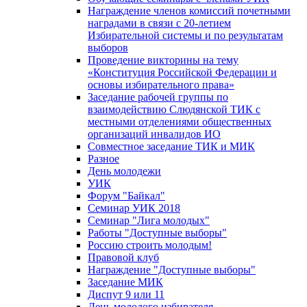
Награждение членов комиссий почетными
наградами в связи с 20-летием
Избирательной системы и по результатам
выборов
Проведение викторины на тему
«Конституция Российской Федерации и
основы избирательного права»
Заседание рабочей группы по
взаимодействию Слюдянской ТИК с
местными отделениями общественных
организаций инвалидов ИО
Совместное заседание ТИК и МИК
Разное
День молодежи
УИК
Форум "Байкал"
Семинар УИК 2018
Семинар "Лига молодых"
Работы "Доступные выборы"
Россию строить молодым!
Правовой клуб
Награждение "Доступные выборы"
Заседание МИК
Диспут 9 или 11
День молодого избирателя