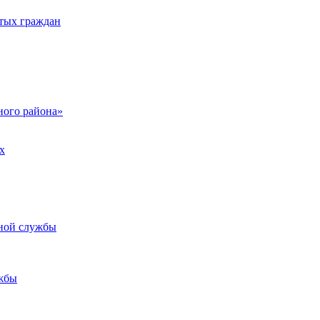
тых граждан
ого района»
х
ьной службы
жбы