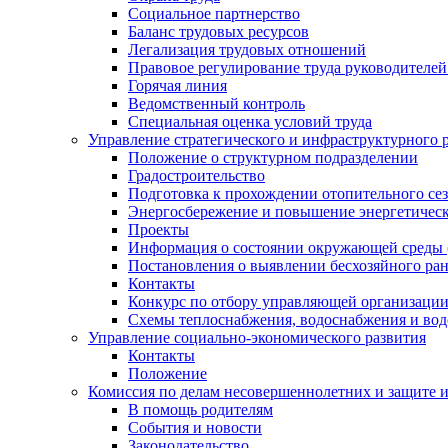
Социальное партнерство
Баланс трудовых ресурсов
Легализация трудовых отношений
Правовое регулирование труда руководителе
Горячая линия
Ведомственный контроль
Специальная оценка условий труда
Управление стратегического и инфраструктурного 
Положение о структурном подразделении
Градостроительство
Подготовка к прохождении отопительного се
Энергосбережение и повышение энергетичес
Проекты
Информация о состоянии окружающей среды 
Постановления о выявлении бесхозяйного ра
Контакты
Конкурс по отбору управляющей организаци
Схемы теплоснабжения, водоснабжения и вод
Управление социально-экономического развития
Контакты
Положение
Комиссия по делам несовершеннолетних и защите 
В помощь родителям
События и новости
Законодательство