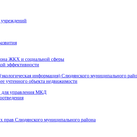
й учреждений
развития
зона ЖКХ и социальной сферы
кой эффективности
(экологическая информация) Слюдянского муниципального рай
нее учтенного объекта недвижимости
и для управления МКД
оотведения
их прав Слюдянского муниципального района