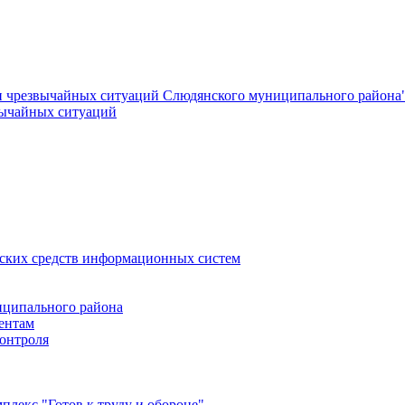
и чрезвычайных ситуаций Слюдянского муниципального района
вычайных ситуаций
еских средств информационных систем
ципального района
ентам
онтроля
лекс "Готов к труду и обороне"