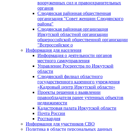
вооруженных сил и правоохранительных
органов
Слюдянская районная общественная
организация "Совет женщин Слюдянского
района"
Слюдянская районная организация
Иркутской областной организации
общероссийской общественной организации
"Всероссийское о
Информация для населения
Информация о деятельности органов
местного самоуправления
Управление Росреестра по Иркутской
области
Слюдянский филиал областного
государственного казенного учреждения
«Кадровый центр Иркутской области»
Проекты решения о выявлении
правообладателя ранее учтенных объектов
недвижимости
Кадастровая палата Иркутской области
Почта России
Росгвардия
Информация для участников СВО
Политика в области персональных данных