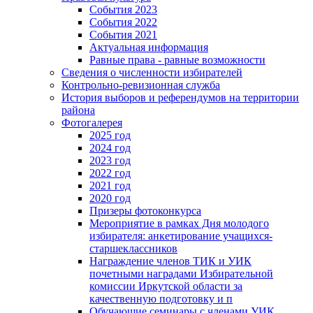
События 2023
События 2022
События 2021
Актуальная информация
Равные права - равные возможности
Сведения о численности избирателей
Контрольно-ревизионная служба
История выборов и референдумов на территории
района
Фотогалерея
2025 год
2024 год
2023 год
2022 год
2021 год
2020 год
Призеры фотоконкурса
Мероприятие в рамках Дня молодого
избирателя: анкетирование учащихся-
старшеклассников
Награждение членов ТИК и УИК
почетными наградами Избирательной
комиссии Иркутской области за
качественную подготовку и п
Обучающие семинары с членами УИК