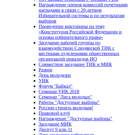
Награждение членов комиссий почетными
наградами в связи с 20-летием
Избирательной системы и по результатам
выборов
Проведение викторины на тему
«Конституция Российской Федерации и
основы избирательного права»
Заседание рабочей группы по
взаимодействию Слюдянской ТИК с
местными отделениями общественных
организаций инвалидов ИО
Совместное заседание ТИК и МИК
Разное
День молодежи
УИК
Форум "Байкал"
Семинар УИК 2018
Семинар "Лига молодых"
Работы "Доступные выборы"
Россию строить молодым!
Правовой клуб
Награждение "Доступные выборы"
Заседание МИК
Диспут 9 или 11
День молодого избирателя