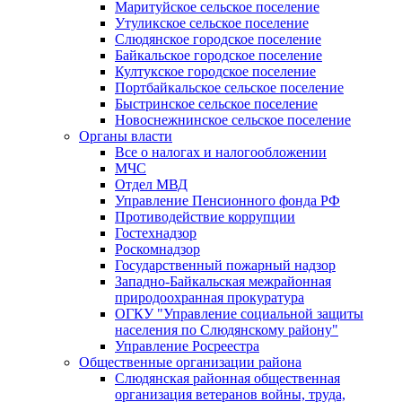
Маритуйское сельское поселение
Утуликское сельское поселение
Слюдянское городское поселение
Байкальское городское поселение
Култукское городское поселение
Портбайкальское сельское поселение
Быстринское сельское поселение
Новоснежнинское сельское поселение
Органы власти
Все о налогах и налогообложении
МЧС
Отдел МВД
Управление Пенсионного фонда РФ
Противодействие коррупции
Гостехнадзор
Роскомнадзор
Государственный пожарный надзор
Западно-Байкальская межрайонная
природоохранная прокуратура
ОГКУ "Управление социальной защиты
населения по Слюдянскому району"
Управление Росреестра
Общественные организации района
Слюдянская районная общественная
организация ветеранов войны, труда,