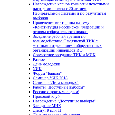
Награждение членов комиссий почетными
наградами в связи с 20-летием
Избирательной системы и по результатам
выборов
Проведение викторины на тему
«Конституция Российской Федерации и
основы избирательного права»
Заседание рабочей группы по
взаимодействию Слюдянской ТИК с
местными отделениями общественных
организаций инвалидов ИО
Совместное заседание ТИК и МИК
Разное
День молодежи
УИК
Форум "Байкал"
Семинар УИК 2018
Семинар "Лига молодых"
Работы "Доступные выборы"
Россию строить молодым!
Правовой клуб
Награждение "Доступные выборы"
Заседание МИК
Диспут 9 или 11
День молодого избирателя