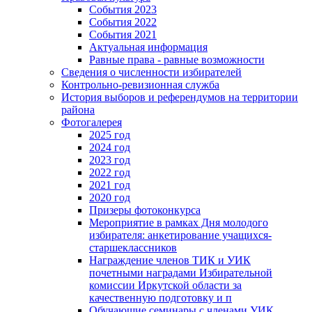
События 2023
События 2022
События 2021
Актуальная информация
Равные права - равные возможности
Сведения о численности избирателей
Контрольно-ревизионная служба
История выборов и референдумов на территории
района
Фотогалерея
2025 год
2024 год
2023 год
2022 год
2021 год
2020 год
Призеры фотоконкурса
Мероприятие в рамках Дня молодого
избирателя: анкетирование учащихся-
старшеклассников
Награждение членов ТИК и УИК
почетными наградами Избирательной
комиссии Иркутской области за
качественную подготовку и п
Обучающие семинары с членами УИК