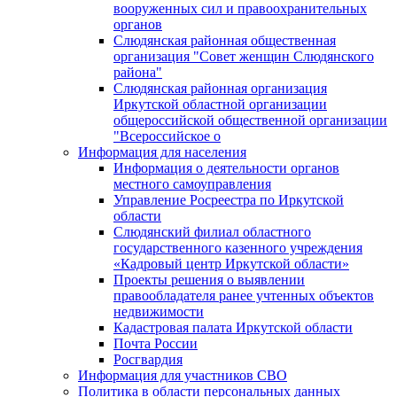
вооруженных сил и правоохранительных
органов
Слюдянская районная общественная
организация "Совет женщин Слюдянского
района"
Слюдянская районная организация
Иркутской областной организации
общероссийской общественной организации
"Всероссийское о
Информация для населения
Информация о деятельности органов
местного самоуправления
Управление Росреестра по Иркутской
области
Слюдянский филиал областного
государственного казенного учреждения
«Кадровый центр Иркутской области»
Проекты решения о выявлении
правообладателя ранее учтенных объектов
недвижимости
Кадастровая палата Иркутской области
Почта России
Росгвардия
Информация для участников СВО
Политика в области персональных данных