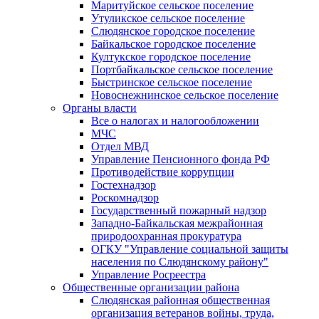
Маритуйское сельское поселение
Утуликское сельское поселение
Слюдянское городское поселение
Байкальское городское поселение
Култукское городское поселение
Портбайкальское сельское поселение
Быстринское сельское поселение
Новоснежнинское сельское поселение
Органы власти
Все о налогах и налогообложении
МЧС
Отдел МВД
Управление Пенсионного фонда РФ
Противодействие коррупции
Гостехнадзор
Роскомнадзор
Государственный пожарный надзор
Западно-Байкальская межрайонная
природоохранная прокуратура
ОГКУ "Управление социальной защиты
населения по Слюдянскому району"
Управление Росреестра
Общественные организации района
Слюдянская районная общественная
организация ветеранов войны, труда,