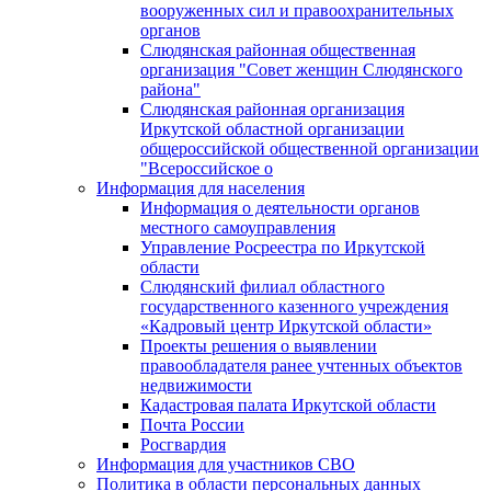
вооруженных сил и правоохранительных
органов
Слюдянская районная общественная
организация "Совет женщин Слюдянского
района"
Слюдянская районная организация
Иркутской областной организации
общероссийской общественной организации
"Всероссийское о
Информация для населения
Информация о деятельности органов
местного самоуправления
Управление Росреестра по Иркутской
области
Слюдянский филиал областного
государственного казенного учреждения
«Кадровый центр Иркутской области»
Проекты решения о выявлении
правообладателя ранее учтенных объектов
недвижимости
Кадастровая палата Иркутской области
Почта России
Росгвардия
Информация для участников СВО
Политика в области персональных данных