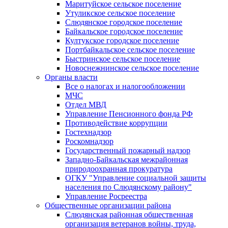
Маритуйское сельское поселение
Утуликское сельское поселение
Слюдянское городское поселение
Байкальское городское поселение
Култукское городское поселение
Портбайкальское сельское поселение
Быстринское сельское поселение
Новоснежнинское сельское поселение
Органы власти
Все о налогах и налогообложении
МЧС
Отдел МВД
Управление Пенсионного фонда РФ
Противодействие коррупции
Гостехнадзор
Роскомнадзор
Государственный пожарный надзор
Западно-Байкальская межрайонная
природоохранная прокуратура
ОГКУ "Управление социальной защиты
населения по Слюдянскому району"
Управление Росреестра
Общественные организации района
Слюдянская районная общественная
организация ветеранов войны, труда,