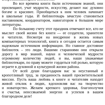
Во все времена книги были источником знаний, они
просвещают, учат мудрости, искусству, делают нас духовно
богаче и красивее. Приобщаться к ним человек начинает
в школьные годы. И библиотекарь зачастую становиться
наставником, координатором, навигатором в большом мире
литературы.
По большому счету этот праздник отмечают все, кто не
мыслит своей жизни без книги — ее создатели, хранители
и читатели. Несмотря на внедрение в жизнь новых
компьютерных технологий, книга и сегодня остается самым
надежным источником информации. Но главное достояние
библиотек – это люди. Вашими стараниями они открыли
дорогу в мир знаний, науки и человеческой мудрости
огромному количеству людей, и вы, наши уважаемые
библиотекари, по праву можете гордиться той ролью, которую
играете в духовной и культурной жизни района.
От всей души благодарим вас за неустанный и
кропотливый труд, за преданность вашей просветительской
миссии. Пусть ваша любовь к книге и читателям находит
живой отклик в людях, вдохновляя вас на творчество
и новаторство. Желаем крепкого здоровья, благополучия
и счастья, неиссякаемой энергии и успехов в вашем
благородном деле!