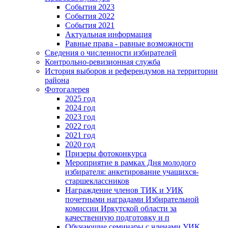
События 2023
События 2022
События 2021
Актуальная информация
Равные права - равные возможности
Сведения о численности избирателей
Контрольно-ревизионная служба
История выборов и референдумов на территории
района
Фотогалерея
2025 год
2024 год
2023 год
2022 год
2021 год
2020 год
Призеры фотоконкурса
Мероприятие в рамках Дня молодого
избирателя: анкетирование учащихся-
старшеклассников
Награждение членов ТИК и УИК
почетными наградами Избирательной
комиссии Иркутской области за
качественную подготовку и п
Обучающие семинары с членами УИК