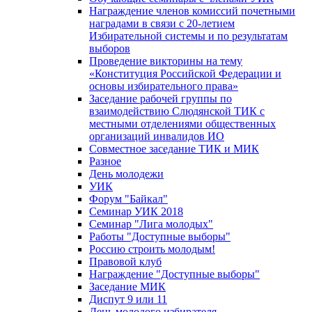
Награждение членов комиссий почетными
наградами в связи с 20-летием
Избирательной системы и по результатам
выборов
Проведение викторины на тему
«Конституция Российской Федерации и
основы избирательного права»
Заседание рабочей группы по
взаимодействию Слюдянской ТИК с
местными отделениями общественных
организаций инвалидов ИО
Совместное заседание ТИК и МИК
Разное
День молодежи
УИК
Форум "Байкал"
Семинар УИК 2018
Семинар "Лига молодых"
Работы "Доступные выборы"
Россию строить молодым!
Правовой клуб
Награждение "Доступные выборы"
Заседание МИК
Диспут 9 или 11
День молодого избирателя