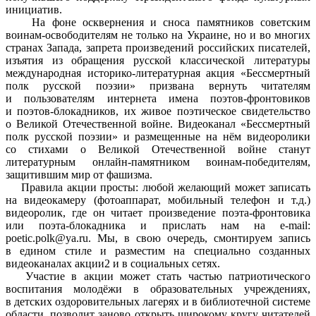
инициатив.
На фоне осквернения и сноса памятников советским
воинам-освободителям не только на Украине, но и во многих
странах Запада, запрета произведений российских писателей,
изъятия из обращения русской классической литературы
международная историко-литературная акция «Бессмертный
полк русской поэзии» призвана вернуть читателям
и пользователям интернета имена поэтов-фронтовиков
и поэтов-блокадников, их живое поэтическое свидетельство
о Великой Отечественной войне. Видеоканал «Бессмертный
полк русской поэзии» и размещенные на нём видеоролики
со стихами о Великой Отечественной войне станут
литературным онлайн-памятником воинам-победителям,
защитившим мир от фашизма.
Правила акции просты: любой желающий может записать
на видеокамеру (фотоаппарат, мобильный телефон и т.д.)
видеоролик, где он читает произведение поэта-фронтовика
или поэта-блокадника и прислать нам на e-mail:
poetic.polk@ya.ru. Мы, в свою очередь, смонтируем запись
в едином стиле и разместим на специально созданных
видеоканалах акции2 и в социальных сетях.
Участие в акции может стать частью патриотического
воспитания молодёжи в образовательных учреждениях,
в детских оздоровительных лагерях и в библиотечной системе
области, позволит заново открыть широкому кругу читателей