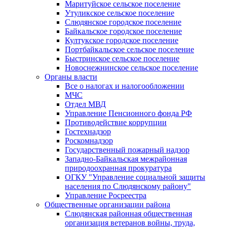
Маритуйское сельское поселение
Утуликское сельское поселение
Слюдянское городское поселение
Байкальское городское поселение
Култукское городское поселение
Портбайкальское сельское поселение
Быстринское сельское поселение
Новоснежнинское сельское поселение
Органы власти
Все о налогах и налогообложении
МЧС
Отдел МВД
Управление Пенсионного фонда РФ
Противодействие коррупции
Гостехнадзор
Роскомнадзор
Государственный пожарный надзор
Западно-Байкальская межрайонная
природоохранная прокуратура
ОГКУ "Управление социальной защиты
населения по Слюдянскому району"
Управление Росреестра
Общественные организации района
Слюдянская районная общественная
организация ветеранов войны, труда,