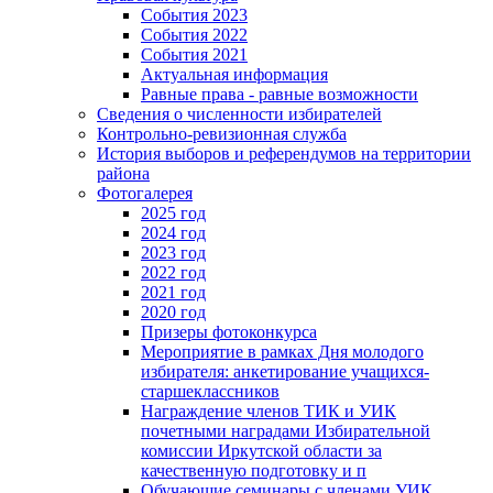
События 2023
События 2022
События 2021
Актуальная информация
Равные права - равные возможности
Сведения о численности избирателей
Контрольно-ревизионная служба
История выборов и референдумов на территории
района
Фотогалерея
2025 год
2024 год
2023 год
2022 год
2021 год
2020 год
Призеры фотоконкурса
Мероприятие в рамках Дня молодого
избирателя: анкетирование учащихся-
старшеклассников
Награждение членов ТИК и УИК
почетными наградами Избирательной
комиссии Иркутской области за
качественную подготовку и п
Обучающие семинары с членами УИК