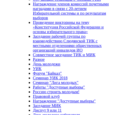
Награждение членов комиссий почетными
наградами в связи с 20-летием
Избирательной системы и по результатам
выборов
Проведение викторины на тему
«Конституция Российской Федерации и
основы избирательного права»
Заседание рабочей группы по
взаимодействию Слюдянской ТИК с
местными отделениями общественных
организаций инвалидов ИО
Совместное заседание ТИК и МИК
Разное
День молодежи
УИК
Форум "Байкал"
Семинар УИК 2018
Семинар "Лига молодых"
Работы "Доступные выборы"
Россию строить молодым!
Правовой клуб
Награждение "Доступные выборы"
Заседание МИК
Диспут 9 или 11
День молодого избирателя