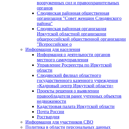
вооруженных сил и правоохранительных
органов
Слюдянская районная общественная
организация "Совет женщин Слюдянского
района"
Слюдянская районная организация
Иркутской областной организации
общероссийской общественной организации
"Всероссийское о
Информация для населения
Информация о деятельности органов
местного самоуправления
Управление Росреестра по Иркутской
области
Слюдянский филиал областного
государственного казенного учреждения
«Кадровый центр Иркутской области»
Проекты решения о выявлении
правообладателя ранее учтенных объектов
недвижимости
Кадастровая палата Иркутской области
Почта России
Росгвардия
Информация для участников СВО
Политика в области персональных данных