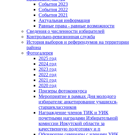
События 2023
События 2022
События 2021
Актуальная информация
Равные права - равные возможности
Сведения о численности избирателей
Контрольно-ревизионная служба
История выборов и референдумов на территории
района
Фотогалерея
2025 год
2024 год
2023 год
2022 год
2021 год
2020 год
Призеры фотоконкурса
Мероприятие в рамках Дня молодого
избирателя: анкетирование учащихся-
старшеклассников
Награждение членов ТИК и УИК
почетными наградами Избирательной
комиссии Иркутской области за
качественную подготовку и п
Обучающие семинары с членами УИК