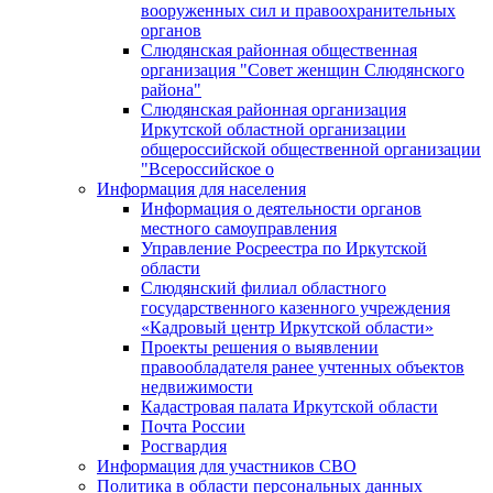
вооруженных сил и правоохранительных
органов
Слюдянская районная общественная
организация "Совет женщин Слюдянского
района"
Слюдянская районная организация
Иркутской областной организации
общероссийской общественной организации
"Всероссийское о
Информация для населения
Информация о деятельности органов
местного самоуправления
Управление Росреестра по Иркутской
области
Слюдянский филиал областного
государственного казенного учреждения
«Кадровый центр Иркутской области»
Проекты решения о выявлении
правообладателя ранее учтенных объектов
недвижимости
Кадастровая палата Иркутской области
Почта России
Росгвардия
Информация для участников СВО
Политика в области персональных данных