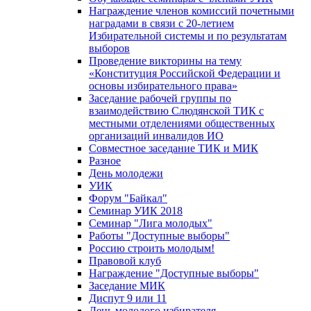
Награждение членов комиссий почетными
наградами в связи с 20-летием
Избирательной системы и по результатам
выборов
Проведение викторины на тему
«Конституция Российской Федерации и
основы избирательного права»
Заседание рабочей группы по
взаимодействию Слюдянской ТИК с
местными отделениями общественных
организаций инвалидов ИО
Совместное заседание ТИК и МИК
Разное
День молодежи
УИК
Форум "Байкал"
Семинар УИК 2018
Семинар "Лига молодых"
Работы "Доступные выборы"
Россию строить молодым!
Правовой клуб
Награждение "Доступные выборы"
Заседание МИК
Диспут 9 или 11
День молодого избирателя