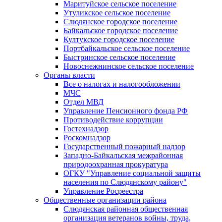
Маритуйское сельское поселение
Утуликское сельское поселение
Слюдянское городское поселение
Байкальское городское поселение
Култукское городское поселение
Портбайкальское сельское поселение
Быстринское сельское поселение
Новоснежнинское сельское поселение
Органы власти
Все о налогах и налогообложении
МЧС
Отдел МВД
Управление Пенсионного фонда РФ
Противодействие коррупции
Гостехнадзор
Роскомнадзор
Государственный пожарный надзор
Западно-Байкальская межрайонная
природоохранная прокуратура
ОГКУ "Управление социальной защиты
населения по Слюдянскому району"
Управление Росреестра
Общественные организации района
Слюдянская районная общественная
организация ветеранов войны, труда,