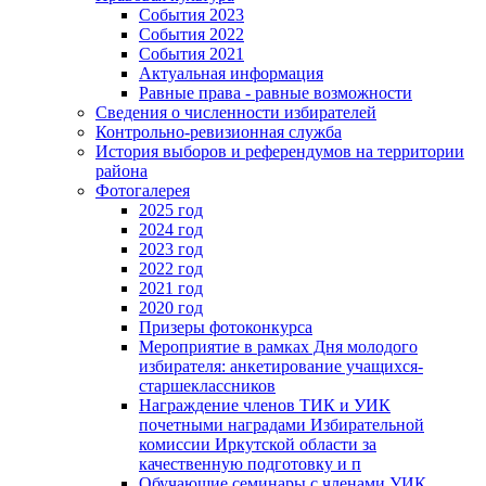
События 2023
События 2022
События 2021
Актуальная информация
Равные права - равные возможности
Сведения о численности избирателей
Контрольно-ревизионная служба
История выборов и референдумов на территории
района
Фотогалерея
2025 год
2024 год
2023 год
2022 год
2021 год
2020 год
Призеры фотоконкурса
Мероприятие в рамках Дня молодого
избирателя: анкетирование учащихся-
старшеклассников
Награждение членов ТИК и УИК
почетными наградами Избирательной
комиссии Иркутской области за
качественную подготовку и п
Обучающие семинары с членами УИК