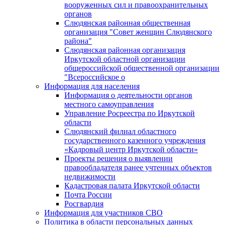
вооруженных сил и правоохранительных
органов
Слюдянская районная общественная
организация "Совет женщин Слюдянского
района"
Слюдянская районная организация
Иркутской областной организации
общероссийской общественной организации
"Всероссийское о
Информация для населения
Информация о деятельности органов
местного самоуправления
Управление Росреестра по Иркутской
области
Слюдянский филиал областного
государственного казенного учреждения
«Кадровый центр Иркутской области»
Проекты решения о выявлении
правообладателя ранее учтенных объектов
недвижимости
Кадастровая палата Иркутской области
Почта России
Росгвардия
Информация для участников СВО
Политика в области персональных данных