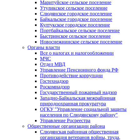
Маритуйское сельское поселение
Утуликское сельское поселение
Слюдянское городское поселение
Байкальское городское поселение
Култукское городское поселение
Портбайкальское сельское поселение
Быстринское сельское поселение
Новоснежнинское сельское поселение
Органы власти
Все о налогах и налогообложении
МЧС
Отдел МВД
Управление Пенсионного фонда РФ
Противодействие коррупции
Гостехнадзор
Роскомнадзор
Государственный пожарный надзор
Западно-Байкальская межрайонная
природоохранная прокуратура
ОГКУ "Управление социальной защиты
населения по Слюдянскому району"
Управление Росреестра
Общественные организации района
Слюдянская районная общественная
организация ветеранов войны, труда,