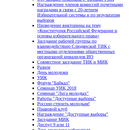
Награждение членов комиссий почетными
наградами в связи с 20-летием
Избирательной системы и по результатам
выборов
Проведение викторины на тему
«Конституция Российской Федерации и
основы избирательного права»
Заседание рабочей группы по
взаимодействию Слюдянской ТИК с
местными отделениями общественных
организаций инвалидов ИО
Совместное заседание ТИК и МИК
Разное
День молодежи
УИК
Форум "Байкал"
Семинар УИК 2018
Семинар "Лига молодых"
Работы "Доступные выборы"
Россию строить молодым!
Правовой клуб
Награждение "Доступные выборы"
Заседание МИК
Диспут 9 или 11
День молодого избирателя