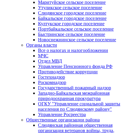
Маритуйское сельское поселение
Утуликское сельское поселение
Слюдянское городское поселение
Байкальское городское поселение
Култукское городское поселение
Портбайкальское сельское поселение
Быстринское сельское поселение
Новоснежнинское сельское поселение
Органы власти
Все о налогах и налогообложении
МЧС
Отдел МВД
Управление Пенсионного фонда РФ
Противодействие коррупции
Гостехнадзор
Роскомнадзор
Государственный пожарный надзор
Западно-Байкальская межрайонная
природоохранная прокуратура
ОГКУ "Управление социальной защиты
населения по Слюдянскому району"
Управление Росреестра
Общественные организации района
Слюдянская районная общественная
организация ветеранов войны, труда,