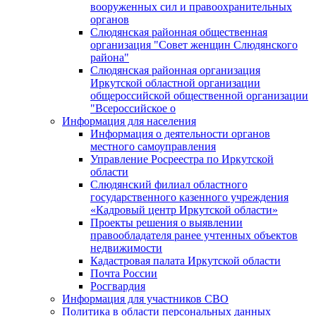
вооруженных сил и правоохранительных
органов
Слюдянская районная общественная
организация "Совет женщин Слюдянского
района"
Слюдянская районная организация
Иркутской областной организации
общероссийской общественной организации
"Всероссийское о
Информация для населения
Информация о деятельности органов
местного самоуправления
Управление Росреестра по Иркутской
области
Слюдянский филиал областного
государственного казенного учреждения
«Кадровый центр Иркутской области»
Проекты решения о выявлении
правообладателя ранее учтенных объектов
недвижимости
Кадастровая палата Иркутской области
Почта России
Росгвардия
Информация для участников СВО
Политика в области персональных данных