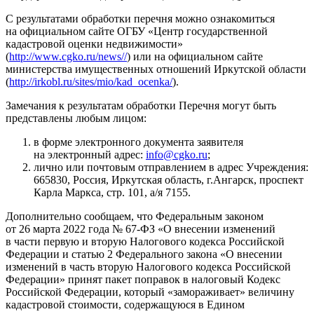
С результатами обработки перечня можно ознакомиться
на официальном сайте ОГБУ «Центр государственной
кадастровой оценки недвижимости»
(
http://www.cgko.ru/news//
) или на официальном сайте
министерства имущественных отношений Иркутской области
(
http://irkobl.ru/sites/mio/kad_ocenka/
).
Замечания к результатам обработки Перечня могут быть
представлены любым лицом:
в форме электронного документа заявителя
на электронный адрес:
info@cgko.ru
;
лично или почтовым отправлением в адрес Учреждения:
665830, Россия, Иркутская область, г.Ангарск, проспект
Карла Маркса, стр. 101, а/я 7155.
Дополнительно сообщаем, что Федеральным законом
от 26 марта 2022 года № 67-ФЗ «О внесении изменений
в части первую и вторую Налогового кодекса Российской
Федерации и статью 2 Федерального закона «О внесении
изменений в часть вторую Налогового кодекса Российской
Федерации» принят пакет поправок в налоговый Кодекс
Российской Федерации, который «замораживает» величину
кадастровой стоимости, содержащуюся в Едином