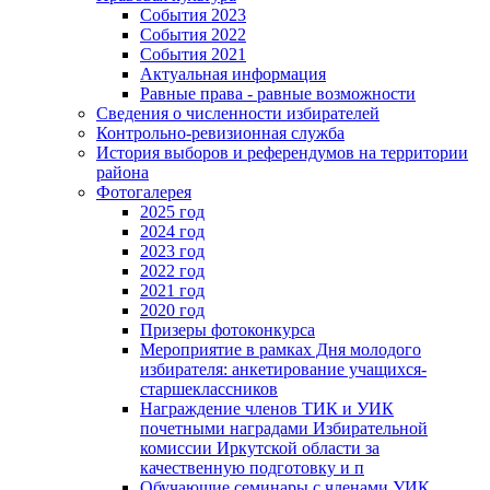
События 2023
События 2022
События 2021
Актуальная информация
Равные права - равные возможности
Сведения о численности избирателей
Контрольно-ревизионная служба
История выборов и референдумов на территории
района
Фотогалерея
2025 год
2024 год
2023 год
2022 год
2021 год
2020 год
Призеры фотоконкурса
Мероприятие в рамках Дня молодого
избирателя: анкетирование учащихся-
старшеклассников
Награждение членов ТИК и УИК
почетными наградами Избирательной
комиссии Иркутской области за
качественную подготовку и п
Обучающие семинары с членами УИК