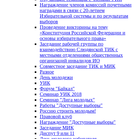
Награждение членов комиссий почетными
наградами в связи с 20-летием
Избирательной системы и по результатам
выборов
Проведение викторины на тему
«Конституция Российской Федерации и
основы избирательного права»
Заседание рабочей группы по
взаимодействию Слюдянской ТИК с
местными отделениями общественных
организаций инвалидов ИО
Совместное заседание ТИК и МИК
Разное
День молодежи
УИК
Форум "Байкал"
Семинар УИК 2018
Семинар "Лига молодых"
Работы "Доступные выборы"
Россию строить молодым!
Правовой клуб
Награждение "Доступные выборы"
Заседание МИК
Диспут 9 или 11
День молодого избирателя