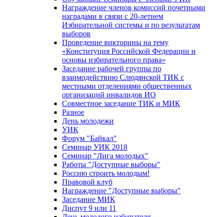
Награждение членов комиссий почетными
наградами в связи с 20-летием
Избирательной системы и по результатам
выборов
Проведение викторины на тему
«Конституция Российской Федерации и
основы избирательного права»
Заседание рабочей группы по
взаимодействию Слюдянской ТИК с
местными отделениями общественных
организаций инвалидов ИО
Совместное заседание ТИК и МИК
Разное
День молодежи
УИК
Форум "Байкал"
Семинар УИК 2018
Семинар "Лига молодых"
Работы "Доступные выборы"
Россию строить молодым!
Правовой клуб
Награждение "Доступные выборы"
Заседание МИК
Диспут 9 или 11
День молодого избирателя