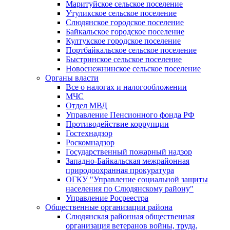
Маритуйское сельское поселение
Утуликское сельское поселение
Слюдянское городское поселение
Байкальское городское поселение
Култукское городское поселение
Портбайкальское сельское поселение
Быстринское сельское поселение
Новоснежнинское сельское поселение
Органы власти
Все о налогах и налогообложении
МЧС
Отдел МВД
Управление Пенсионного фонда РФ
Противодействие коррупции
Гостехнадзор
Роскомнадзор
Государственный пожарный надзор
Западно-Байкальская межрайонная
природоохранная прокуратура
ОГКУ "Управление социальной защиты
населения по Слюдянскому району"
Управление Росреестра
Общественные организации района
Слюдянская районная общественная
организация ветеранов войны, труда,