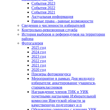
События 2023
События 2022
События 2021
Актуальная информация
Равные права - равные возможности
Сведения о численности избирателей
Контрольно-ревизионная служба
История выборов и референдумов на территории
района
Фотогалерея
2025 год
2024 год
2023 год
2022 год
2021 год
2020 год
Призеры фотоконкурса
Мероприятие в рамках Дня молодого
избирателя: анкетирование учащихся-
старшеклассников
Награждение членов ТИК и УИК
почетными наградами Избирательной
комиссии Иркутской области за
качественную подготовку и п
Обучающие семинары с членами УИК