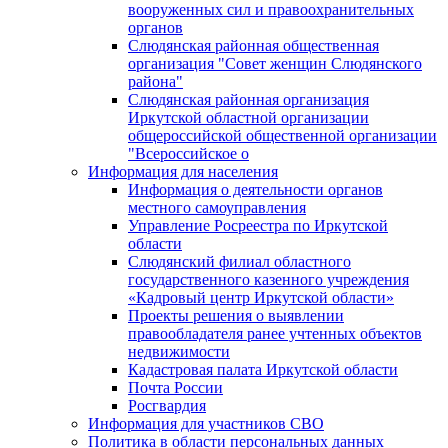
вооруженных сил и правоохранительных
органов
Слюдянская районная общественная
организация "Совет женщин Слюдянского
района"
Слюдянская районная организация
Иркутской областной организации
общероссийской общественной организации
"Всероссийское о
Информация для населения
Информация о деятельности органов
местного самоуправления
Управление Росреестра по Иркутской
области
Слюдянский филиал областного
государственного казенного учреждения
«Кадровый центр Иркутской области»
Проекты решения о выявлении
правообладателя ранее учтенных объектов
недвижимости
Кадастровая палата Иркутской области
Почта России
Росгвардия
Информация для участников СВО
Политика в области персональных данных