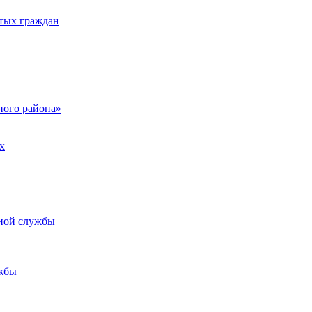
тых граждан
ого района»
х
ьной службы
жбы