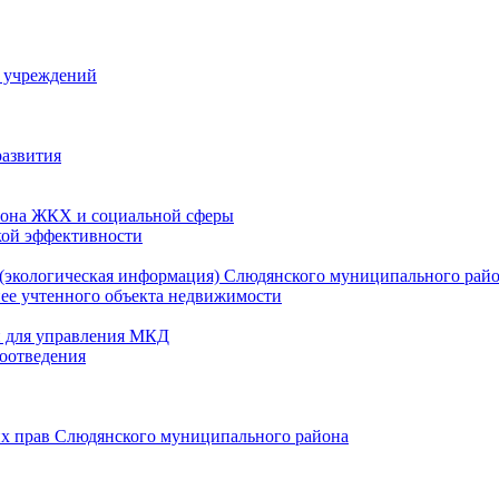
й учреждений
развития
зона ЖКХ и социальной сферы
кой эффективности
(экологическая информация) Слюдянского муниципального рай
нее учтенного объекта недвижимости
и для управления МКД
оотведения
их прав Слюдянского муниципального района