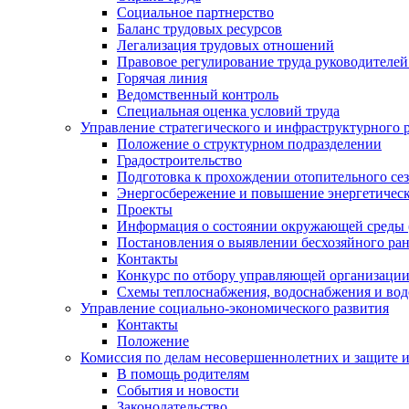
Социальное партнерство
Баланс трудовых ресурсов
Легализация трудовых отношений
Правовое регулирование труда руководителе
Горячая линия
Ведомственный контроль
Специальная оценка условий труда
Управление стратегического и инфраструктурного 
Положение о структурном подразделении
Градостроительство
Подготовка к прохождении отопительного се
Энергосбережение и повышение энергетичес
Проекты
Информация о состоянии окружающей среды 
Постановления о выявлении бесхозяйного ра
Контакты
Конкурс по отбору управляющей организаци
Схемы теплоснабжения, водоснабжения и вод
Управление социально-экономического развития
Контакты
Положение
Комиссия по делам несовершеннолетних и защите 
В помощь родителям
События и новости
Законодательство