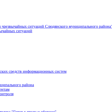
и чрезвычайных ситуаций Слюдянского муниципального района
вычайных ситуаций
еских средств информационных систем
ципального района
ентам
онтроля
лекс "Готов к труду и обороне"