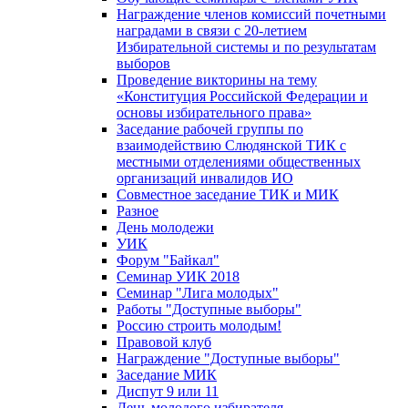
Награждение членов комиссий почетными
наградами в связи с 20-летием
Избирательной системы и по результатам
выборов
Проведение викторины на тему
«Конституция Российской Федерации и
основы избирательного права»
Заседание рабочей группы по
взаимодействию Слюдянской ТИК с
местными отделениями общественных
организаций инвалидов ИО
Совместное заседание ТИК и МИК
Разное
День молодежи
УИК
Форум "Байкал"
Семинар УИК 2018
Семинар "Лига молодых"
Работы "Доступные выборы"
Россию строить молодым!
Правовой клуб
Награждение "Доступные выборы"
Заседание МИК
Диспут 9 или 11
День молодого избирателя