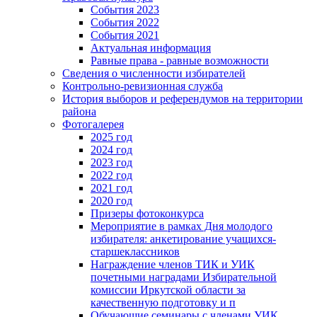
События 2023
События 2022
События 2021
Актуальная информация
Равные права - равные возможности
Сведения о численности избирателей
Контрольно-ревизионная служба
История выборов и референдумов на территории
района
Фотогалерея
2025 год
2024 год
2023 год
2022 год
2021 год
2020 год
Призеры фотоконкурса
Мероприятие в рамках Дня молодого
избирателя: анкетирование учащихся-
старшеклассников
Награждение членов ТИК и УИК
почетными наградами Избирательной
комиссии Иркутской области за
качественную подготовку и п
Обучающие семинары с членами УИК