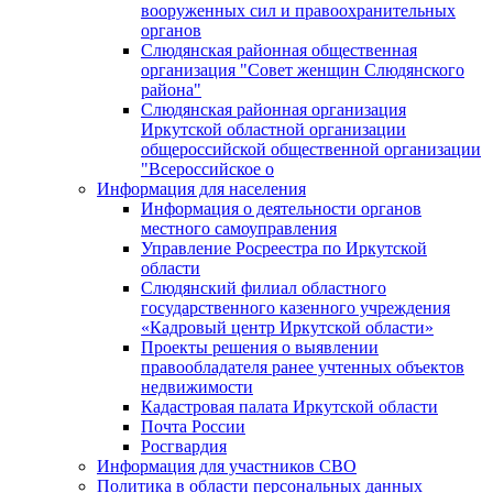
вооруженных сил и правоохранительных
органов
Слюдянская районная общественная
организация "Совет женщин Слюдянского
района"
Слюдянская районная организация
Иркутской областной организации
общероссийской общественной организации
"Всероссийское о
Информация для населения
Информация о деятельности органов
местного самоуправления
Управление Росреестра по Иркутской
области
Слюдянский филиал областного
государственного казенного учреждения
«Кадровый центр Иркутской области»
Проекты решения о выявлении
правообладателя ранее учтенных объектов
недвижимости
Кадастровая палата Иркутской области
Почта России
Росгвардия
Информация для участников СВО
Политика в области персональных данных