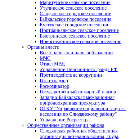
Маритуйское сельское поселение
Утуликское сельское поселение
Слюдянское городское поселение
Байкальское городское поселение
Култукское городское поселение
Портбайкальское сельское поселение
Быстринское сельское поселение
Новоснежнинское сельское поселение
Органы власти
Все о налогах и налогообложении
МЧС
Отдел МВД
Управление Пенсионного фонда РФ
Противодействие коррупции
Гостехнадзор
Роскомнадзор
Государственный пожарный надзор
Западно-Байкальская межрайонная
природоохранная прокуратура
ОГКУ "Управление социальной защиты
населения по Слюдянскому району"
Управление Росреестра
Общественные организации района
Слюдянская районная общественная
организация ветеранов войны, труда,