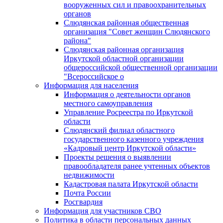
вооруженных сил и правоохранительных
органов
Слюдянская районная общественная
организация "Совет женщин Слюдянского
района"
Слюдянская районная организация
Иркутской областной организации
общероссийской общественной организации
"Всероссийское о
Информация для населения
Информация о деятельности органов
местного самоуправления
Управление Росреестра по Иркутской
области
Слюдянский филиал областного
государственного казенного учреждения
«Кадровый центр Иркутской области»
Проекты решения о выявлении
правообладателя ранее учтенных объектов
недвижимости
Кадастровая палата Иркутской области
Почта России
Росгвардия
Информация для участников СВО
Политика в области персональных данных