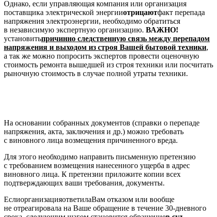
Однако, если управляющая компания или организация
поставщика электрической энергии
отрицают
факт перепада
напряжения электроэнергии, необходимо обратиться
в независимую экспертную организацию.
ВАЖНО!
установить
причинно следственную связь между перепадом
напряжения и выходом из строя Вашей бытовой техники
,
а так же можно попросить экспертов провести оценочную
стоимость ремонта вышедшей из строя техники или посчитать
рыночную стоимость в случае полной утраты техники.
На основании собранных документов (справки о перепаде
напряжения, акта, заключения и др.) можно требовать
с виновного лица возмещения причиненного вреда.
Для этого необходимо направить письменную претензию
с требованием возмещения нанесенного ущерба в адрес
виновного лица. К претензии приложите копии всех
подтверждающих ваши требования, документы.
ЕслиорганизацияответилаВам отказом или вообще
не отреагировала на Ваше обращение в течение 30-дневного
срока, следующим шагом становится обращение
в суд