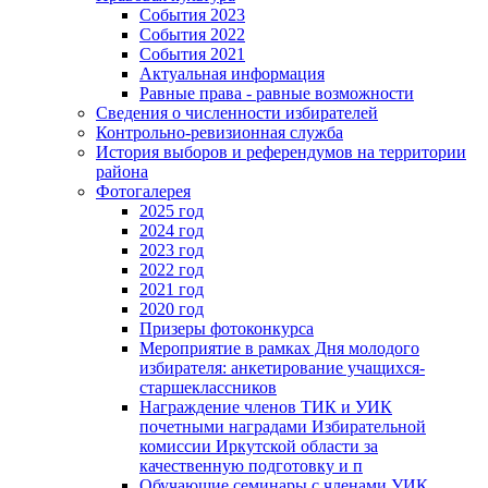
События 2023
События 2022
События 2021
Актуальная информация
Равные права - равные возможности
Сведения о численности избирателей
Контрольно-ревизионная служба
История выборов и референдумов на территории
района
Фотогалерея
2025 год
2024 год
2023 год
2022 год
2021 год
2020 год
Призеры фотоконкурса
Мероприятие в рамках Дня молодого
избирателя: анкетирование учащихся-
старшеклассников
Награждение членов ТИК и УИК
почетными наградами Избирательной
комиссии Иркутской области за
качественную подготовку и п
Обучающие семинары с членами УИК