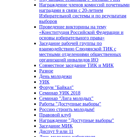
Награждение членов комиссий почетными
наградами в связи с 20-летием
Избирательной системы и по результатам
выборов
Проведение викторины на тему
«Конституция Российской Федерации и
основы избирательного права»
Заседание рабочей группы по
взаимодействию Слюдянской ТИК с
местными отделениями общественных
организаций инвалидов ИО
Совместное заседание ТИК и МИК
Разное
День молодежи
УИК
Форум "Байкал"
Семинар УИК 2018
Семинар "Лига молодых"
Работы "Доступные выборы"
Россию строить молодым!
Правовой клуб
Награждение "Доступные выборы"
Заседание МИК
Диспут 9 или 11
День молодого избирателя