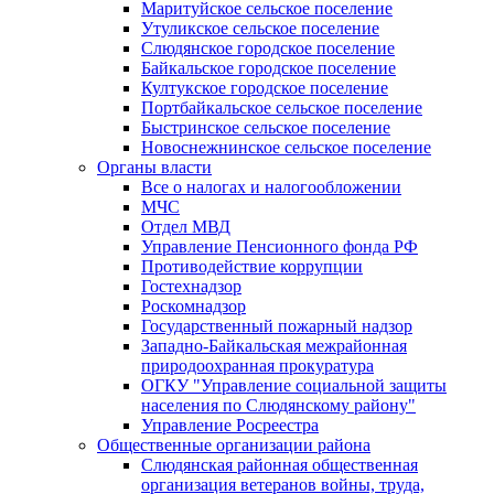
Маритуйское сельское поселение
Утуликское сельское поселение
Слюдянское городское поселение
Байкальское городское поселение
Култукское городское поселение
Портбайкальское сельское поселение
Быстринское сельское поселение
Новоснежнинское сельское поселение
Органы власти
Все о налогах и налогообложении
МЧС
Отдел МВД
Управление Пенсионного фонда РФ
Противодействие коррупции
Гостехнадзор
Роскомнадзор
Государственный пожарный надзор
Западно-Байкальская межрайонная
природоохранная прокуратура
ОГКУ "Управление социальной защиты
населения по Слюдянскому району"
Управление Росреестра
Общественные организации района
Слюдянская районная общественная
организация ветеранов войны, труда,