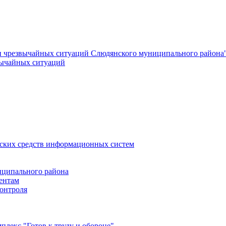
и чрезвычайных ситуаций Слюдянского муниципального района
вычайных ситуаций
еских средств информационных систем
ципального района
ентам
онтроля
лекс "Готов к труду и обороне"