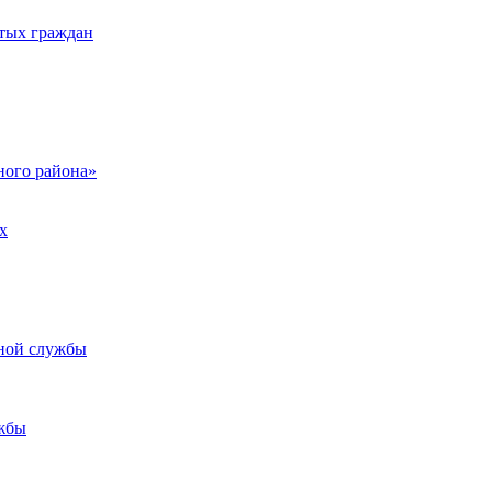
тых граждан
ого района»
х
ьной службы
жбы