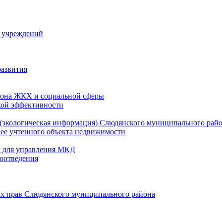
й учреждений
развития
зона ЖКХ и социальной сферы
кой эффективности
(экологическая информация) Слюдянского муниципального рай
нее учтенного объекта недвижимости
и для управления МКД
оотведения
их прав Слюдянского муниципального района