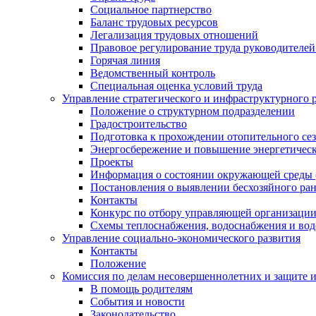
Социальное партнерство
Баланс трудовых ресурсов
Легализация трудовых отношений
Правовое регулирование труда руководителе
Горячая линия
Ведомственный контроль
Специальная оценка условий труда
Управление стратегического и инфраструктурного 
Положение о структурном подразделении
Градостроительство
Подготовка к прохождении отопительного се
Энергосбережение и повышение энергетичес
Проекты
Информация о состоянии окружающей среды 
Постановления о выявлении бесхозяйного ра
Контакты
Конкурс по отбору управляющей организаци
Схемы теплоснабжения, водоснабжения и вод
Управление социально-экономического развития
Контакты
Положение
Комиссия по делам несовершеннолетних и защите 
В помощь родителям
События и новости
Законодательство